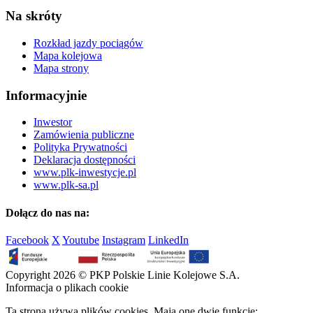
Na skróty
Rozkład jazdy pociągów
Mapa kolejowa
Mapa strony
Informacyjnie
Inwestor
Zamówienia publiczne
Polityka Prywatności
Deklaracja dostępności
www.plk-inwestycje.pl
www.plk-sa.pl
Dołącz do nas na:
Facebook
X
Youtube
Instagram
LinkedIn
Copyright 2026 © PKP Polskie Linie Kolejowe S.A.
Informacja o plikach cookie
Ta strona używa plików cookies. Mają one dwie funkcje: