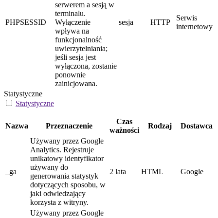
serwerem a sesją w
terminalu.
Serwis
PHPSESSID
Wyłączenie
sesja
HTTP
internetowy
wpływa na
funkcjonalność
uwierzytelniania;
jeśli sesja jest
wyłączona, zostanie
ponownie
zainicjowana.
Statystyczne
Statystyczne
Czas
Nazwa
Przeznaczenie
Rodzaj
Dostawca
ważności
Używany przez Google
Analytics. Rejestruje
unikatowy identyfikator
używany do
_ga
2 lata
HTML
Google
generowania statystyk
dotyczących sposobu, w
jaki odwiedzający
korzysta z witryny.
Używany przez Google