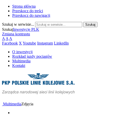
Strona główna
Przeskocz do treści
Przeskocz do nawigacji
Szukaj w serwisie...
Szukaj
Inwestycje PLK
Zmiana kontrastu
A
A
A
Facebook
X
Youtube
Instagram
LinkedIn
O inwestycji
Rozkład jazdy pociągów
Multimedia
Kontakt
Multimedia
Zdjęcia