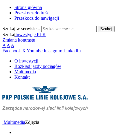
Strona główna
Przeskocz do treści
Przeskocz do nawigacji
Szukaj w serwisie...
Szukaj
Inwestycje PLK
Zmiana kontrastu
A
A
A
Facebook
X
Youtube
Instagram
LinkedIn
O inwestycji
Rozkład jazdy pociągów
Multimedia
Kontakt
Multimedia
Zdjęcia