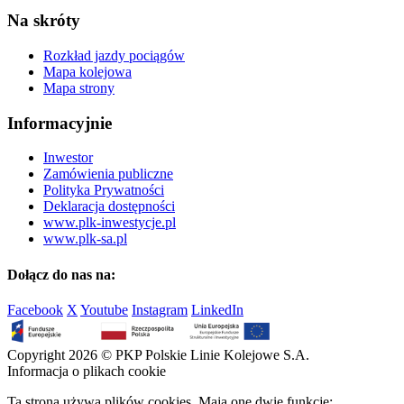
Na skróty
Rozkład jazdy pociągów
Mapa kolejowa
Mapa strony
Informacyjnie
Inwestor
Zamówienia publiczne
Polityka Prywatności
Deklaracja dostępności
www.plk-inwestycje.pl
www.plk-sa.pl
Dołącz do nas na:
Facebook
X
Youtube
Instagram
LinkedIn
Copyright 2026 © PKP Polskie Linie Kolejowe S.A.
Informacja o plikach cookie
Ta strona używa plików cookies. Mają one dwie funkcje: