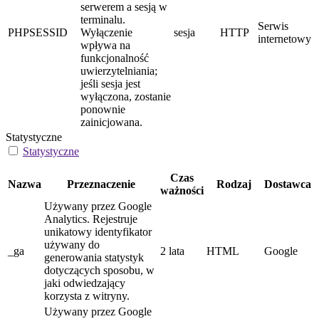
serwerem a sesją w
terminalu.
Serwis
PHPSESSID
Wyłączenie
sesja
HTTP
internetowy
wpływa na
funkcjonalność
uwierzytelniania;
jeśli sesja jest
wyłączona, zostanie
ponownie
zainicjowana.
Statystyczne
Statystyczne
Czas
Nazwa
Przeznaczenie
Rodzaj
Dostawca
ważności
Używany przez Google
Analytics. Rejestruje
unikatowy identyfikator
używany do
_ga
2 lata
HTML
Google
generowania statystyk
dotyczących sposobu, w
jaki odwiedzający
korzysta z witryny.
Używany przez Google