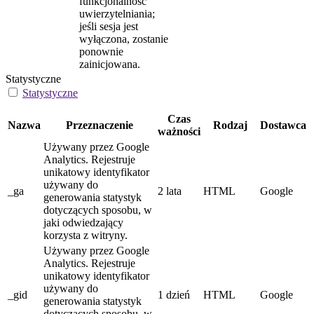
funkcjonalność
uwierzytelniania;
jeśli sesja jest
wyłączona, zostanie
ponownie
zainicjowana.
Statystyczne
Statystyczne
Czas
Nazwa
Przeznaczenie
Rodzaj
Dostawca
ważności
Używany przez Google
Analytics. Rejestruje
unikatowy identyfikator
używany do
_ga
2 lata
HTML
Google
generowania statystyk
dotyczących sposobu, w
jaki odwiedzający
korzysta z witryny.
Używany przez Google
Analytics. Rejestruje
unikatowy identyfikator
używany do
_gid
1 dzień
HTML
Google
generowania statystyk
dotyczących sposobu, w