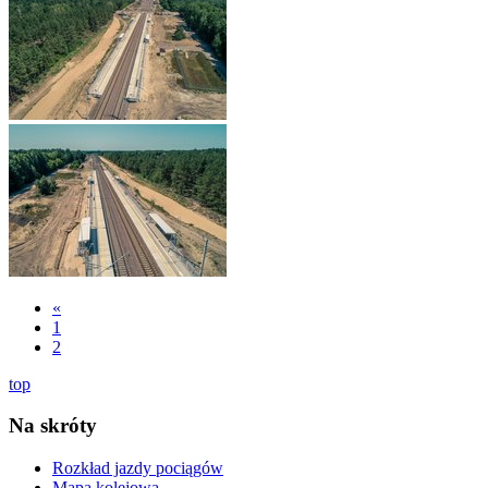
«
1
2
top
Na skróty
Rozkład jazdy pociągów
Mapa kolejowa