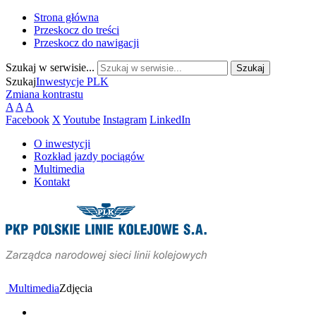
Strona główna
Przeskocz do treści
Przeskocz do nawigacji
Szukaj w serwisie...
Szukaj
Inwestycje PLK
Zmiana kontrastu
A
A
A
Facebook
X
Youtube
Instagram
LinkedIn
O inwestycji
Rozkład jazdy pociągów
Multimedia
Kontakt
Multimedia
Zdjęcia