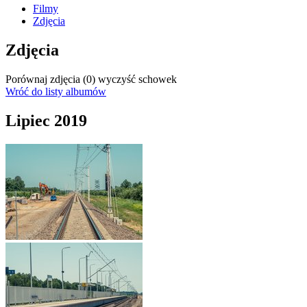
Filmy
Zdjęcia
Zdjęcia
Porównaj zdjęcia (
0
)
wyczyść schowek
Wróć do listy albumów
Lipiec 2019