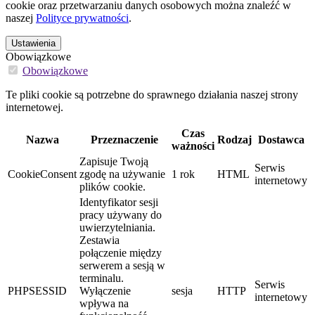
cookie oraz przetwarzaniu danych osobowych można znaleźć w
naszej
Polityce prywatności
.
Ustawienia
Obowiązkowe
Obowiązkowe
Te pliki cookie są potrzebne do sprawnego działania naszej strony
internetowej.
Czas
Nazwa
Przeznaczenie
Rodzaj
Dostawca
ważności
Zapisuje Twoją
Serwis
CookieConsent
zgodę na używanie
1 rok
HTML
internetowy
plików cookie.
Identyfikator sesji
pracy używany do
uwierzytelniania.
Zestawia
połączenie między
serwerem a sesją w
terminalu.
Serwis
PHPSESSID
Wyłączenie
sesja
HTTP
internetowy
wpływa na