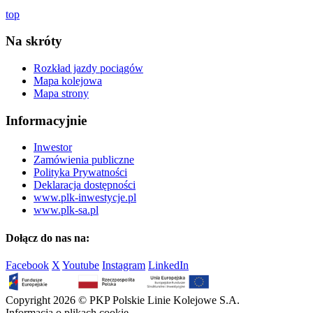
top
Na skróty
Rozkład jazdy pociągów
Mapa kolejowa
Mapa strony
Informacyjnie
Inwestor
Zamówienia publiczne
Polityka Prywatności
Deklaracja dostępności
www.plk-inwestycje.pl
www.plk-sa.pl
Dołącz do nas na:
Facebook
X
Youtube
Instagram
LinkedIn
Copyright 2026 © PKP Polskie Linie Kolejowe S.A.
Informacja o plikach cookie