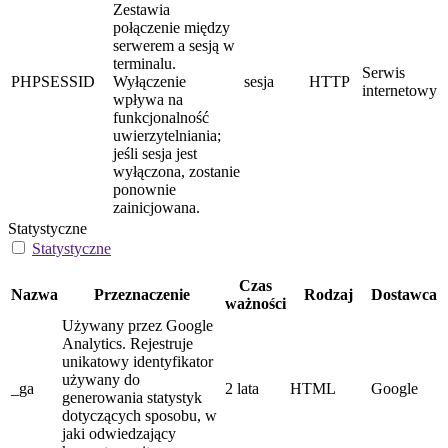
Zestawia
połączenie między
serwerem a sesją w
terminalu.
Serwis
PHPSESSID
Wyłączenie
sesja
HTTP
internetowy
wpływa na
funkcjonalność
uwierzytelniania;
jeśli sesja jest
wyłączona, zostanie
ponownie
zainicjowana.
Statystyczne
Statystyczne
Czas
Nazwa
Przeznaczenie
Rodzaj
Dostawca
ważności
Używany przez Google
Analytics. Rejestruje
unikatowy identyfikator
używany do
_ga
2 lata
HTML
Google
generowania statystyk
dotyczących sposobu, w
jaki odwiedzający