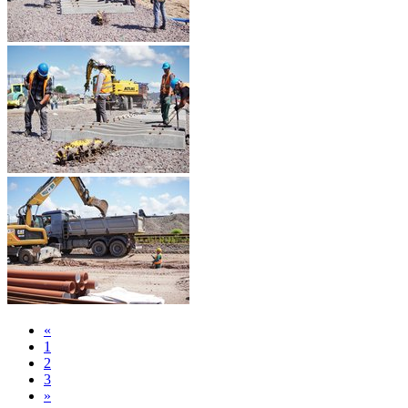
«
1
2
3
»