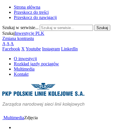
Strona główna
Przeskocz do treści
Przeskocz do nawigacji
Szukaj w serwisie...
Szukaj
Inwestycje PLK
Zmiana kontrastu
A
A
A
Facebook
X
Youtube
Instagram
LinkedIn
O inwestycji
Rozkład jazdy pociągów
Multimedia
Kontakt
Multimedia
Zdjęcia