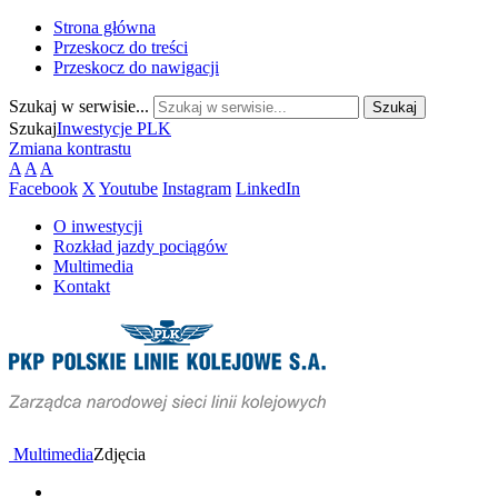
Strona główna
Przeskocz do treści
Przeskocz do nawigacji
Szukaj w serwisie...
Szukaj
Inwestycje PLK
Zmiana kontrastu
A
A
A
Facebook
X
Youtube
Instagram
LinkedIn
O inwestycji
Rozkład jazdy pociągów
Multimedia
Kontakt
Multimedia
Zdjęcia