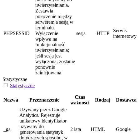
uwierzytelniania.
Zestawia
połączenie między
serwerem a sesją w
terminalu.
Serwis
PHPSESSID
Wyłączenie
sesja
HTTP
internetowy
wpływa na
funkcjonalność
uwierzytelniania;
jeśli sesja jest
wyłączona, zostanie
ponownie
zainicjowana.
Statystyczne
Statystyczne
Czas
Nazwa
Przeznaczenie
Rodzaj
Dostawca
ważności
Używany przez Google
Analytics. Rejestruje
unikatowy identyfikator
używany do
_ga
2 lata
HTML
Google
generowania statystyk
dotyczących sposobu, w