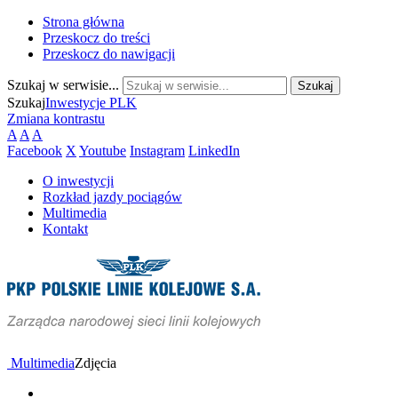
Strona główna
Przeskocz do treści
Przeskocz do nawigacji
Szukaj w serwisie...
Szukaj
Inwestycje PLK
Zmiana kontrastu
A
A
A
Facebook
X
Youtube
Instagram
LinkedIn
O inwestycji
Rozkład jazdy pociągów
Multimedia
Kontakt
Multimedia
Zdjęcia