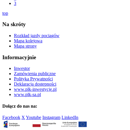
3
top
Na skróty
Rozkład jazdy pociągów
Mapa kolejowa
Mapa strony
Informacyjnie
Inwestor
Zamówienia publiczne
Polityka Prywatności
Deklaracja dostępności
www.plk-inwestycje.pl
www.plk-sa.pl
Dołącz do nas na:
Facebook
X
Youtube
Instagram
LinkedIn