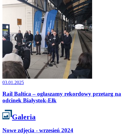
03.01.2025
Rail Baltica – ogłaszamy rekordowy przetarg na
odcinek Białystok-Ełk
Galeria
Nowe zdjęcia - wrzesień 2024