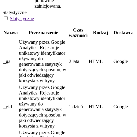
ponownie
zainicjowana.
Statystyczne
Statystyczne
Czas
Nazwa
Przeznaczenie
Rodzaj
Dostawca
ważności
Używany przez Google
Analytics. Rejestruje
unikatowy identyfikator
używany do
_ga
2 lata
HTML
Google
generowania statystyk
dotyczących sposobu, w
jaki odwiedzający
korzysta z witryny.
Używany przez Google
Analytics. Rejestruje
unikatowy identyfikator
używany do
_gid
1 dzień
HTML
Google
generowania statystyk
dotyczących sposobu, w
jaki odwiedzający
korzysta z witryny.
Używany przez Google