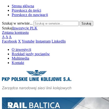
Strona główna
Przeskocz do treści
Przeskocz do nawigacji
Szukaj w serwisie...
Szukaj
Inwestycje PLK
Zmiana kontrastu
A
A
A
Facebook
X
Youtube
Instagram
LinkedIn
O inwestycji
Rozkład jazdy pociągów
Multimedia
Kontakt