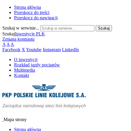
Strona główna
Przeskocz do treści
Przeskocz do nawigacji
Szukaj w serwisie...
Szukaj
Inwestycje PLK
Zmiana kontrastu
A
A
A
Facebook
X
Youtube
Instagram
LinkedIn
O inwestycji
Rozkład jazdy pociągów
Multimedia
Kontakt
Mapa strony
Strona główna