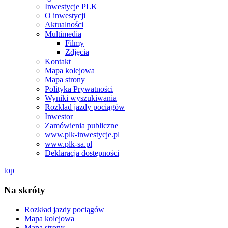
Inwestycje PLK
O inwestycji
Aktualności
Multimedia
Filmy
Zdjęcia
Kontakt
Mapa kolejowa
Mapa strony
Polityka Prywatności
Wyniki wyszukiwania
Rozkład jazdy pociągów
Inwestor
Zamówienia publiczne
www.plk-inwestycje.pl
www.plk-sa.pl
Deklaracja dostępności
top
Na skróty
Rozkład jazdy pociągów
Mapa kolejowa
Mapa strony