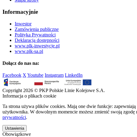
Informacyjnie
Inwestor
Zamówienia publiczne
Polityka Prywatności
Deklaracja dostępności
www.plk-inwestycje.pl
www.plk-sa.pl
Dołącz do nas na:
Facebook
X
Youtube
Instagram
LinkedIn
Copyright 2026 © PKP Polskie Linie Kolejowe S.A.
Informacja o plikach cookie
Ta strona używa plików cookies. Mają one dwie funkcje: zapewniają 
użytkownika. W dowolnym momencie możesz zmienić swoją zgodę na 
prywatności
.
Ustawienia
Obowiązkowe