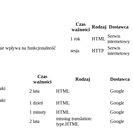
Czas
Rodzaj
Dostawca
ważności
Serwis
1 rok
HTML
internetowy
enie wpływa na funkcjonalność
Serwis
sesja
HTTP
internetowy
Czas
Rodzaj
Dostawca
ważności
aki
2 lata
HTML
Google
aki
1 dzień
HTML
Google
1 minuty
HTML
Google
missing translation:
2 lata
Google
type.HTML