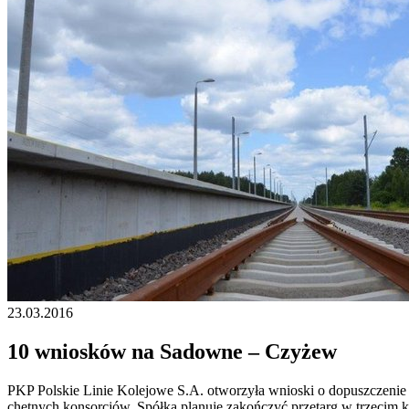
23.03.2016
10 wniosków na Sadowne – Czyżew
PKP Polskie Linie Kolejowe S.A. otworzyła wnioski o dopuszczenie
chętnych konsorcjów. Spółka planuje zakończyć przetarg w trzecim kw