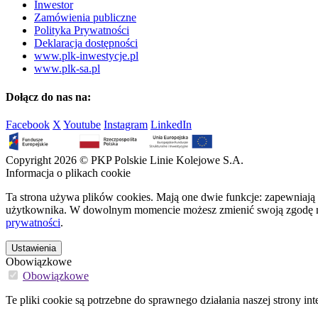
Inwestor
Zamówienia publiczne
Polityka Prywatności
Deklaracja dostępności
www.plk-inwestycje.pl
www.plk-sa.pl
Dołącz do nas na:
Facebook
X
Youtube
Instagram
LinkedIn
Copyright 2026 © PKP Polskie Linie Kolejowe S.A.
Informacja o plikach cookie
Ta strona używa plików cookies. Mają one dwie funkcje: zapewniają 
użytkownika. W dowolnym momencie możesz zmienić swoją zgodę na 
prywatności
.
Ustawienia
Obowiązkowe
Obowiązkowe
Te pliki cookie są potrzebne do sprawnego działania naszej strony int