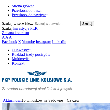
Strona główna
Przeskocz do treści
Przeskocz do nawigacji
Szukaj w serwisie...
Szukaj
Inwestycje PLK
Zmiana kontrastu
A
A
A
Facebook
X
Youtube
Instagram
LinkedIn
O inwestycji
Rozkład jazdy pociągów
Multimedia
Kontakt
Aktualności
10 wniosków na Sadowne – Czyżew