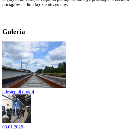
pociągów na linii będzie utrzymany.
Galeria
udostępnij
drukuj
03.01.2025