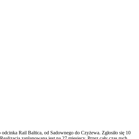
 odcinka Rail Baltica, od Sadownego do Czyżewa. Zgłosiło się 10
ealizacja zaplanowana jest na 27 miesięcy. Przez cały czas ruch