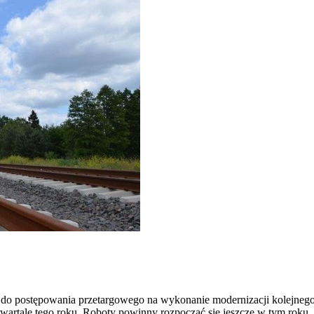
 do postępowania przetargowego na wykonanie modernizacji kolejnego
artale tego roku. Roboty powinny rozpocząć się jeszcze w tym roku. R