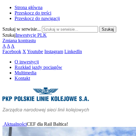
Strona główna
Przeskocz do treści
Przeskocz do nawigacji
Szukaj w serwisie...
Szukaj
Inwestycje PLK
Zmiana kontrastu
A
A
A
Facebook
X
Youtube
Instagram
LinkedIn
O inwestycji
Rozkład jazdy pociągów
Multimedia
Kontakt
Aktualności
CEF dla Rail Baltica!