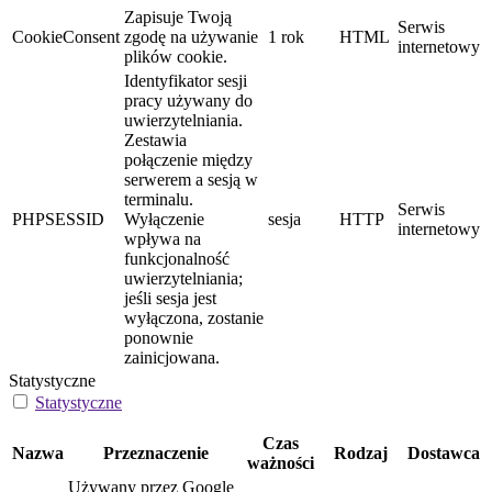
Zapisuje Twoją
Serwis
CookieConsent
zgodę na używanie
1 rok
HTML
internetowy
plików cookie.
Identyfikator sesji
pracy używany do
uwierzytelniania.
Zestawia
połączenie między
serwerem a sesją w
terminalu.
Serwis
PHPSESSID
Wyłączenie
sesja
HTTP
internetowy
wpływa na
funkcjonalność
uwierzytelniania;
jeśli sesja jest
wyłączona, zostanie
ponownie
zainicjowana.
Statystyczne
Statystyczne
Czas
Nazwa
Przeznaczenie
Rodzaj
Dostawca
ważności
Używany przez Google