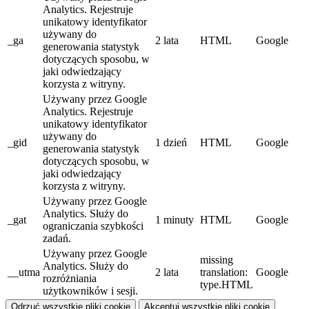
Analytics. Rejestruje
unikatowy identyfikator
używany do
_ga
2 lata
HTML
Google
generowania statystyk
dotyczących sposobu, w
jaki odwiedzający
korzysta z witryny.
Używany przez Google
Analytics. Rejestruje
unikatowy identyfikator
używany do
_gid
1 dzień
HTML
Google
generowania statystyk
dotyczących sposobu, w
jaki odwiedzający
korzysta z witryny.
Używany przez Google
Analytics. Służy do
_gat
1 minuty
HTML
Google
ograniczania szybkości
zadań.
Używany przez Google
missing
Analytics. Służy do
__utma
2 lata
translation:
Google
rozróżniania
type.HTML
użytkowników i sesji.
Odrzuć wszystkie pliki cookie
Akceptuj wszystkie pliki cookie