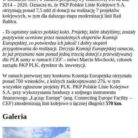
2014 – 2020. Oznacza to, że PKP Polskie Linie Kolejowe S.A.
otrzymają ponad 7,5 mld zł dotacji na realizację 7 projektów
kolejowych, w tym dla dalszego etapu modernizacji linii Rail
Baltica.
-
To ogromny sukces polskiej kolei. Projekty, które złożyliśmy, zostały
pozytywnie ocenione przez niezależnych ekspertów Komisji
Europejskiej, co potwierdza ich jakość i dobry stopień
przygotowania do realizacji. Decyzja Komisji Europejskiej oznacza,
że już przyznano nam ponad jedną trzecią dotacji z przewidywanej
dla PLK sumy w ramach CEF
– mówi Marcin Mochocki, członek
zarządu PKP PLK, dyrektor ds. inwestycji.
W ramach pierwszej tury konkursu Komisja Europejska otrzymała
ponad 700 wniosków, z których zaakceptowano 276, w tym
wszystkie zgłoszone projekty PLK. PKP Polskie Linie Kolejowe
S.A. przy wykorzystaniu funduszy z unijnego instrumentu
finansowego „Łącząc Europę” (ang. Connecting Europe Facility –
CEF) zmodernizują linii kolejowe o łącznej długości
570 km
.
Galeria