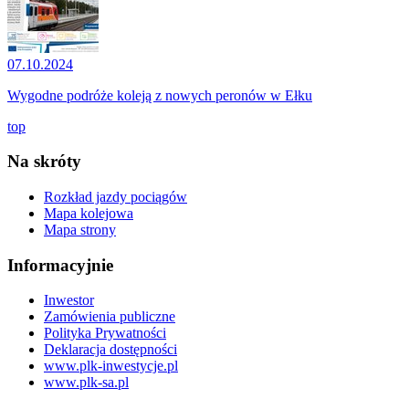
07.10.2024
Wygodne podróże koleją z nowych peronów w Ełku
top
Na skróty
Rozkład jazdy pociągów
Mapa kolejowa
Mapa strony
Informacyjnie
Inwestor
Zamówienia publiczne
Polityka Prywatności
Deklaracja dostępności
www.plk-inwestycje.pl
www.plk-sa.pl