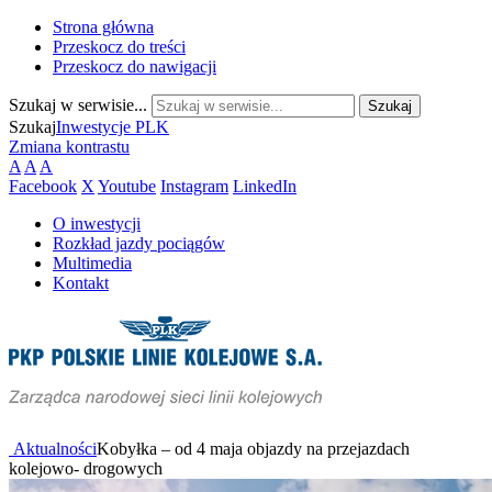
Strona główna
Przeskocz do treści
Przeskocz do nawigacji
Szukaj w serwisie...
Szukaj
Inwestycje PLK
Zmiana kontrastu
A
A
A
Facebook
X
Youtube
Instagram
LinkedIn
O inwestycji
Rozkład jazdy pociągów
Multimedia
Kontakt
Aktualności
Kobyłka – od 4 maja objazdy na przejazdach
kolejowo- drogowych