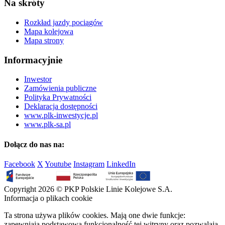
Na skróty
Rozkład jazdy pociągów
Mapa kolejowa
Mapa strony
Informacyjnie
Inwestor
Zamówienia publiczne
Polityka Prywatności
Deklaracja dostępności
www.plk-inwestycje.pl
www.plk-sa.pl
Dołącz do nas na:
Facebook
X
Youtube
Instagram
LinkedIn
Copyright 2026 © PKP Polskie Linie Kolejowe S.A.
Informacja o plikach cookie
Ta strona używa plików cookies. Mają one dwie funkcje:
zapewniają podstawową funkcjonalność tej witryny oraz pozwalają