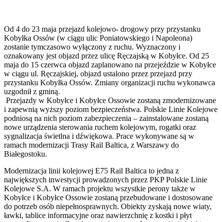
Od 4 do 23 maja przejazd kolejowo- drogowy przy przystanku
Kobyłka Ossów (w ciągu ulic Poniatowskiego i Napoleona)
zostanie tymczasowo wyłączony z ruchu. Wyznaczony i
oznakowany jest objazd przez ulicę Ręczajską w Kobyłce. Od 25
maja do 15 czerwca objazd zaplanowano na przejeździe w Kobyłce
w ciągu ul. Ręczajskiej, objazd ustalono przez przejazd przy
przystanku Kobyłka Ossów. Zmiany organizacji ruchu wykonawca
uzgodnił z gminą.
Przejazdy w Kobyłce i Kobyłce Ossowie zostaną zmodernizowane
i zapewnią wyższy poziom bezpieczeństwa. Polskie Linie Kolejowe
podniosą na nich poziom zabezpieczenia – zainstalowane zostaną
nowe urządzenia sterowania ruchem kolejowym, rogatki oraz
sygnalizacja świetlna i dźwiękowa. Prace wykonywane są w
ramach modernizacji Trasy Rail Baltica, z Warszawy do
Białegostoku.
Modernizacja linii kolejowej E75 Rail Baltica to jedna z
największych inwestycji prowadzonych przez PKP Polskie Linie
Kolejowe S.A. W ramach projektu wszystkie perony także w
Kobyłce i Kobyłce Ossowie zostaną przebudowane i dostosowane
do potrzeb osób niepełnosprawnych. Obiekty zyskają nowe wiaty,
ławki, tablice informacyjne oraz nawierzchnię z kostki i płyt