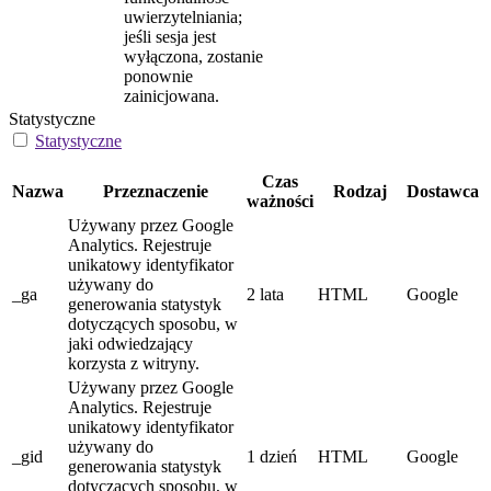
uwierzytelniania;
jeśli sesja jest
wyłączona, zostanie
ponownie
zainicjowana.
Statystyczne
Statystyczne
Czas
Nazwa
Przeznaczenie
Rodzaj
Dostawca
ważności
Używany przez Google
Analytics. Rejestruje
unikatowy identyfikator
używany do
_ga
2 lata
HTML
Google
generowania statystyk
dotyczących sposobu, w
jaki odwiedzający
korzysta z witryny.
Używany przez Google
Analytics. Rejestruje
unikatowy identyfikator
używany do
_gid
1 dzień
HTML
Google
generowania statystyk
dotyczących sposobu, w