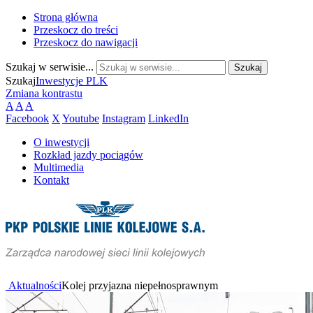
Strona główna
Przeskocz do treści
Przeskocz do nawigacji
Szukaj w serwisie...
Szukaj
Inwestycje PLK
Zmiana kontrastu
A
A
A
Facebook
X
Youtube
Instagram
LinkedIn
O inwestycji
Rozkład jazdy pociągów
Multimedia
Kontakt
Aktualności
Kolej przyjazna niepełnosprawnym