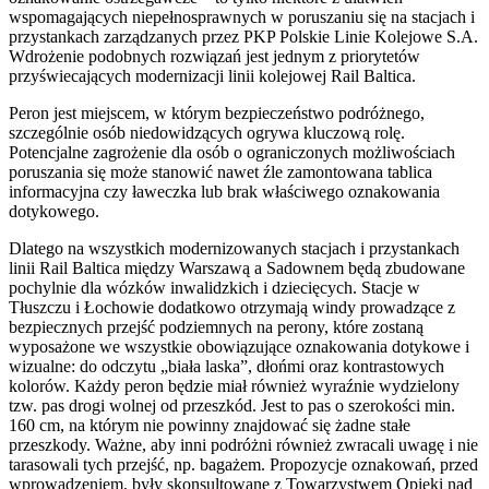
wspomagających niepełnosprawnych w poruszaniu się na stacjach i
przystankach zarządzanych przez PKP Polskie Linie Kolejowe S.A.
Wdrożenie podobnych rozwiązań jest jednym z priorytetów
przyświecających modernizacji linii kolejowej Rail Baltica.
Peron jest miejscem, w którym bezpieczeństwo podróżnego,
szczególnie osób niedowidzących ogrywa kluczową rolę.
Potencjalne zagrożenie dla osób o ograniczonych możliwościach
poruszania się może stanowić nawet źle zamontowana tablica
informacyjna czy ławeczka lub brak właściwego oznakowania
dotykowego.
Dlatego na wszystkich modernizowanych stacjach i przystankach
linii Rail Baltica między Warszawą a Sadownem będą zbudowane
pochylnie dla wózków inwalidzkich i dziecięcych. Stacje w
Tłuszczu i Łochowie dodatkowo otrzymają windy prowadzące z
bezpiecznych przejść podziemnych na perony, które zostaną
wyposażone we wszystkie obowiązujące oznakowania dotykowe i
wizualne: do odczytu „biała laska”, dłońmi oraz kontrastowych
kolorów. Każdy peron będzie miał również wyraźnie wydzielony
tzw. pas drogi wolnej od przeszkód. Jest to pas o szerokości min.
160 cm, na którym nie powinny znajdować się żadne stałe
przeszkody. Ważne, aby inni podróżni również zwracali uwagę i nie
tarasowali tych przejść, np. bagażem. Propozycje oznakowań, przed
wprowadzeniem, były skonsultowane z Towarzystwem Opieki nad