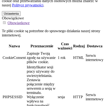
cookie oraz przetwarzaniu danych osobowych można znaleźć w
naszej
Polityce prywatności
.
Ustawienia
Obowiązkowe
Obowiązkowe
Te pliki cookie są potrzebne do sprawnego działania naszej strony
internetowej.
Czas
Nazwa
Przeznaczenie
Rodzaj
Dostawca
ważności
Zapisuje Twoją
Serwis
CookieConsent
zgodę na używanie
1 rok
HTML
internetowy
plików cookie.
Identyfikator sesji
pracy używany do
uwierzytelniania.
Zestawia
połączenie między
serwerem a sesją w
terminalu.
Serwis
PHPSESSID
Wyłączenie
sesja
HTTP
internetowy
wpływa na
funkcjonalność