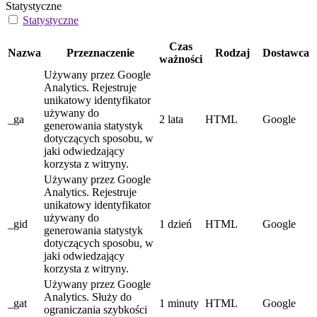
Statystyczne
Statystyczne
Czas
Nazwa
Przeznaczenie
Rodzaj
Dostawca
ważności
Używany przez Google
Analytics. Rejestruje
unikatowy identyfikator
używany do
_ga
2 lata
HTML
Google
generowania statystyk
dotyczących sposobu, w
jaki odwiedzający
korzysta z witryny.
Używany przez Google
Analytics. Rejestruje
unikatowy identyfikator
używany do
_gid
1 dzień
HTML
Google
generowania statystyk
dotyczących sposobu, w
jaki odwiedzający
korzysta z witryny.
Używany przez Google
Analytics. Służy do
_gat
1 minuty
HTML
Google
ograniczania szybkości