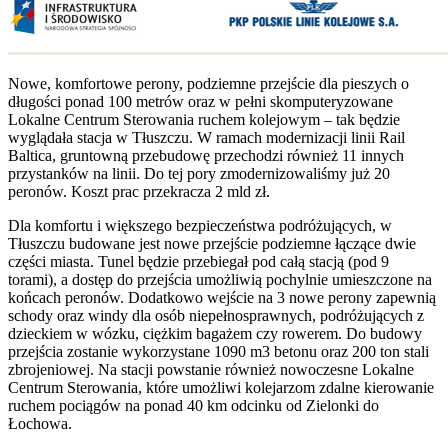
Nowe, komfortowe perony, podziemne przejście dla pieszych o
długości ponad 100 metrów oraz w pełni skomputeryzowane
Lokalne Centrum Sterowania ruchem kolejowym – tak będzie
wyglądała stacja w Tłuszczu. W ramach modernizacji linii Rail
Baltica, gruntowną przebudowę przechodzi również 11 innych
przystanków na linii. Do tej pory zmodernizowaliśmy już 20
peronów. Koszt prac przekracza 2 mld zł.
Dla komfortu i większego bezpieczeństwa podróżujących, w
Tłuszczu budowane jest nowe przejście podziemne łączące dwie
części miasta. Tunel będzie przebiegał pod całą stacją (pod 9
torami), a dostęp do przejścia umożliwią pochylnie umieszczone na
końcach peronów. Dodatkowo wejście na 3 nowe perony zapewnią
schody oraz windy dla osób niepełnosprawnych, podróżujących z
dzieckiem w wózku, ciężkim bagażem czy rowerem. Do budowy
przejścia zostanie wykorzystane 1090 m3 betonu oraz 200 ton stali
zbrojeniowej. Na stacji powstanie również nowoczesne Lokalne
Centrum Sterowania, które umożliwi kolejarzom zdalne kierowanie
ruchem pociągów na ponad 40 km odcinku od Zielonki do
Łochowa.