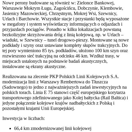
Nowe perony budowane są również w: Zielonce Bankowej,
Warszawie Mokrym Ługu, Zagościńcu, Dobczynie, Klembowie,
Jasienicy Mazowieckiej, Chrzęstnym, Mokrej Wsi, Szewnicy,
Urlach i Barchowie. Wszystkie stacje i przystanki będą wyposażone
w megafony i system wyświetlaczy informujących o odjazdach i
przyjazdach pociągów. Ponadto w kilku lokalizacjach powstaną
bezkolizyjne skrzyżowania dróg z linią kolejową, np. w Urlach –
wiadukt, w Szewnicy – tunel drogowo-pieszy. Montowane są nowe
podkłady i szyny oraz ustawiane komplety słupów trakcyjnych. Do
tej pory wymieniono 85 tys. podkładów, ułożono 100 km szyn oraz
rozwieszono sieć trakcyjną na odcinku 46 km. Wzdłuż trasy, w
miejscach ustalonych na podstawie badań akustycznych,
instalowane są ekrany akustyczne.
Realizowana na zlecenie PKP Polskich Linii Kolejowych S.A.
modernizacja linii z Warszawy Rembertowa do Tłuszcza
(Sadownego) to jedno z najważniejszych zadań inwestycyjnych na
polskich torach. Linia E 75 stanowi część europejskiego korytarza
transportowego zdefiniowanego jako Kolej bałtycka (Rail Baltica) i
jedyne połączenie kolejowe krajów nadbałtyckich z Polską i
pozostałymi krajami Unii Europejskiej.
Inwestycja w liczbach:
66,4 km zmodernizowanej linii kolejowej