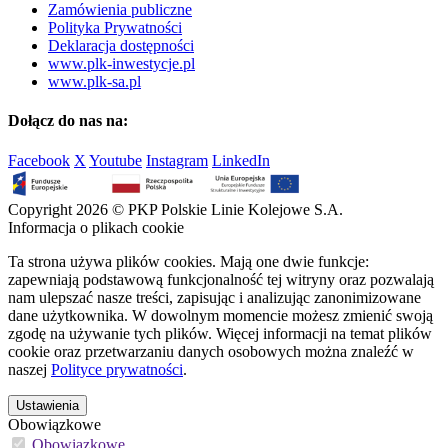
Zamówienia publiczne
Polityka Prywatności
Deklaracja dostępności
www.plk-inwestycje.pl
www.plk-sa.pl
Dołącz do nas na:
Facebook
X
Youtube
Instagram
LinkedIn
Copyright 2026 © PKP Polskie Linie Kolejowe S.A.
Informacja o plikach cookie
Ta strona używa plików cookies. Mają one dwie funkcje:
zapewniają podstawową funkcjonalność tej witryny oraz pozwalają
nam ulepszać nasze treści, zapisując i analizując zanonimizowane
dane użytkownika. W dowolnym momencie możesz zmienić swoją
zgodę na używanie tych plików. Więcej informacji na temat plików
cookie oraz przetwarzaniu danych osobowych można znaleźć w
naszej
Polityce prywatności
.
Ustawienia
Obowiązkowe
Obowiązkowe