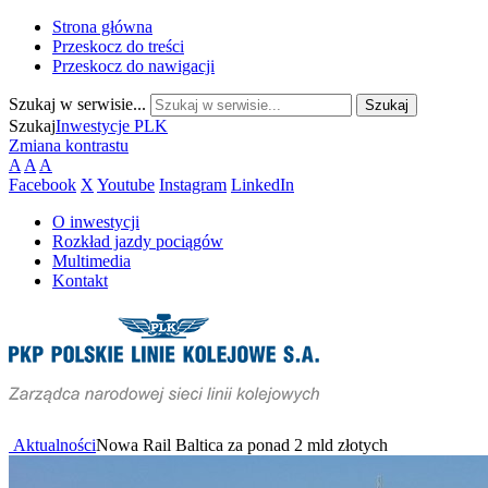
Strona główna
Przeskocz do treści
Przeskocz do nawigacji
Szukaj w serwisie...
Szukaj
Inwestycje PLK
Zmiana kontrastu
A
A
A
Facebook
X
Youtube
Instagram
LinkedIn
O inwestycji
Rozkład jazdy pociągów
Multimedia
Kontakt
Aktualności
Nowa Rail Baltica za ponad 2 mld złotych