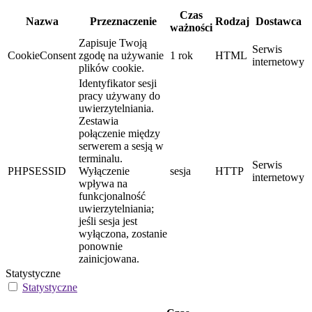
Czas
Nazwa
Przeznaczenie
Rodzaj
Dostawca
ważności
Zapisuje Twoją
Serwis
CookieConsent
zgodę na używanie
1 rok
HTML
internetowy
plików cookie.
Identyfikator sesji
pracy używany do
uwierzytelniania.
Zestawia
połączenie między
serwerem a sesją w
terminalu.
Serwis
PHPSESSID
Wyłączenie
sesja
HTTP
internetowy
wpływa na
funkcjonalność
uwierzytelniania;
jeśli sesja jest
wyłączona, zostanie
ponownie
zainicjowana.
Statystyczne
Statystyczne