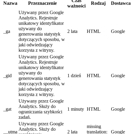
Czas
Nazwa
Przeznaczenie
Rodzaj
Dostawca
ważności
Używany przez Google
Analytics. Rejestruje
unikatowy identyfikator
używany do
_ga
2 lata
HTML
Google
generowania statystyk
dotyczących sposobu, w
jaki odwiedzający
korzysta z witryny.
Używany przez Google
Analytics. Rejestruje
unikatowy identyfikator
używany do
_gid
1 dzień
HTML
Google
generowania statystyk
dotyczących sposobu, w
jaki odwiedzający
korzysta z witryny.
Używany przez Google
Analytics. Służy do
_gat
1 minuty
HTML
Google
ograniczania szybkości
zadań.
Używany przez Google
missing
Analytics. Służy do
__utma
2 lata
translation:
Google