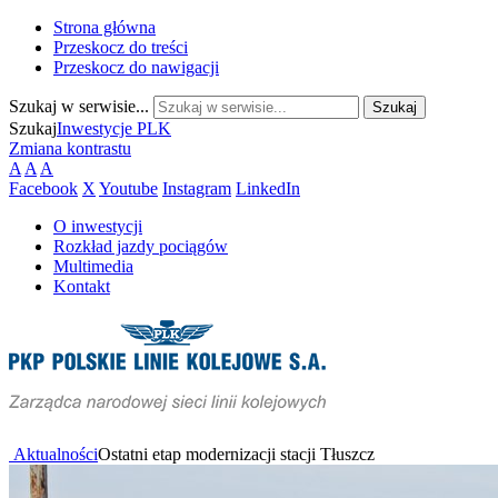
Strona główna
Przeskocz do treści
Przeskocz do nawigacji
Szukaj w serwisie...
Szukaj
Inwestycje PLK
Zmiana kontrastu
A
A
A
Facebook
X
Youtube
Instagram
LinkedIn
O inwestycji
Rozkład jazdy pociągów
Multimedia
Kontakt
Aktualności
Ostatni etap modernizacji stacji Tłuszcz