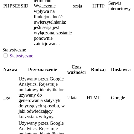
terminalu.
Serwis
PHPSESSID
Wyłączenie
sesja
HTTP
internetowy
wpływa na
funkcjonalność
uwierzytelniania;
jeśli sesja jest
wyłączona, zostanie
ponownie
zainicjowana.
Statystyczne
Statystyczne
Czas
Nazwa
Przeznaczenie
Rodzaj
Dostawca
ważności
Używany przez Google
Analytics. Rejestruje
unikatowy identyfikator
używany do
_ga
2 lata
HTML
Google
generowania statystyk
dotyczących sposobu, w
jaki odwiedzający
korzysta z witryny.
Używany przez Google
Analytics. Rejestruje
unikatowy identyfikator