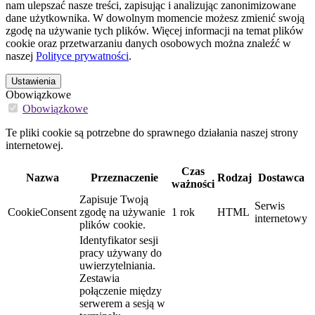
nam ulepszać nasze treści, zapisując i analizując zanonimizowane
dane użytkownika. W dowolnym momencie możesz zmienić swoją
zgodę na używanie tych plików. Więcej informacji na temat plików
cookie oraz przetwarzaniu danych osobowych można znaleźć w
naszej
Polityce prywatności
.
Ustawienia
Obowiązkowe
Obowiązkowe
Te pliki cookie są potrzebne do sprawnego działania naszej strony
internetowej.
Czas
Nazwa
Przeznaczenie
Rodzaj
Dostawca
ważności
Zapisuje Twoją
Serwis
CookieConsent
zgodę na używanie
1 rok
HTML
internetowy
plików cookie.
Identyfikator sesji
pracy używany do
uwierzytelniania.
Zestawia
połączenie między
serwerem a sesją w