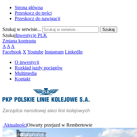
Strona główna
Przeskocz do treści
Przeskocz do nawigacji
Szukaj w serwisie...
Szukaj
Inwestycje PLK
Zmiana kontrastu
A
A
A
Facebook
X
Youtube
Instagram
LinkedIn
O inwestycji
Rozkład jazdy pociągów
Multimedia
Kontakt
Aktualności
Otwarty przejazd w Rembertowie