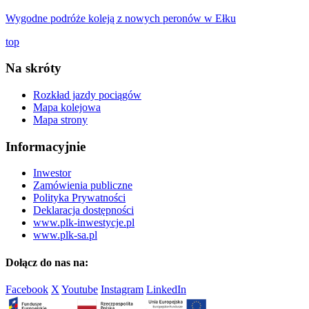
Wygodne podróże koleją z nowych peronów w Ełku
top
Na skróty
Rozkład jazdy pociągów
Mapa kolejowa
Mapa strony
Informacyjnie
Inwestor
Zamówienia publiczne
Polityka Prywatności
Deklaracja dostępności
www.plk-inwestycje.pl
www.plk-sa.pl
Dołącz do nas na:
Facebook
X
Youtube
Instagram
LinkedIn