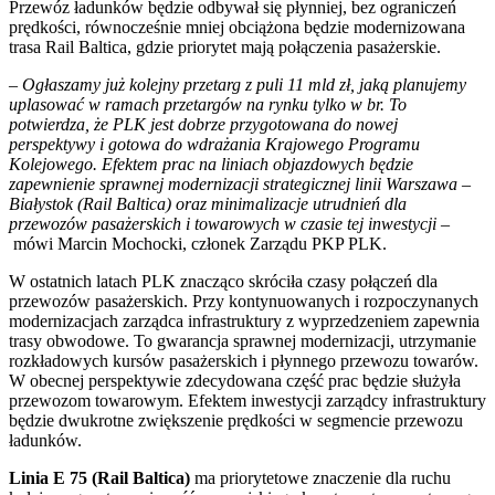
Przewóz ładunków będzie odbywał się płynniej, bez ograniczeń
prędkości, równocześnie mniej obciążona będzie modernizowana
trasa Rail Baltica, gdzie priorytet mają połączenia pasażerskie.
– Ogłaszamy już kolejny przetarg z puli 11 mld zł, jaką planujemy
uplasować w ramach przetargów na rynku tylko w br. To
potwierdza, że PLK jest dobrze przygotowana do nowej
perspektywy i gotowa do wdrażania Krajowego Programu
Kolejowego. Efektem prac na liniach objazdowych będzie
zapewnienie sprawnej modernizacji strategicznej linii Warszawa –
Białystok (Rail Baltica) oraz minimalizacje utrudnień dla
przewozów pasażerskich i towarowych w czasie tej inwestycji –
mówi Marcin Mochocki, członek Zarządu PKP PLK.
W ostatnich latach PLK znacząco skróciła czasy połączeń dla
przewozów pasażerskich. Przy kontynuowanych i rozpoczynanych
modernizacjach zarządca infrastruktury z wyprzedzeniem zapewnia
trasy obwodowe. To gwarancja sprawnej modernizacji, utrzymanie
rozkładowych kursów pasażerskich i płynnego przewozu towarów.
W obecnej perspektywie zdecydowana część prac będzie służyła
przewozom towarowym. Efektem inwestycji zarządcy infrastruktury
będzie dwukrotne zwiększenie prędkości w segmencie przewozu
ładunków.
Linia E 75 (Rail Baltica)
ma priorytetowe znaczenie dla ruchu