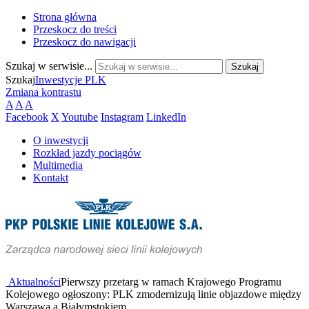
Strona główna
Przeskocz do treści
Przeskocz do nawigacji
Szukaj w serwisie...
Szukaj
Inwestycje PLK
Zmiana kontrastu
A
A
A
Facebook
X
Youtube
Instagram
LinkedIn
O inwestycji
Rozkład jazdy pociągów
Multimedia
Kontakt
Aktualności
Pierwszy przetarg w ramach Krajowego Programu
Kolejowego ogłoszony: PLK zmodernizują linie objazdowe między
Warszawą a Białymstokiem.