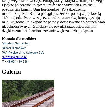
kolejowego, stanowi część europejskiego korytarza transportowego
i jedyne połączenie kolejowe krajów nadbałtyckich z Polską i
pozostałymi krajami Unii Europejskiej. Po zakończeniu
modernizacji Rail Baltica pociągi pasażerskie pojadą z prędkością
160 km/godz. Poprawi się też komfort pasażerów, którzy zyskają
m.in. wygodne i funkcjonalne perony, dostosowane do potrzeb osób
niepełnosprawnych. Zwiększy się również przepustowość linii
dzięki czemu uruchomiona zostanie większa liczba połączeń.
Kontakt dla mediów:
Mirosław Siemieniec
Rzecznik prasowy
PKP Polskie Linie Kolejowe S.A.
rzecznik@plk-sa.pl
T: + 48 694 480 239
Galeria