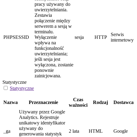
pracy używany do
uwierzytelniania.
Zestawia
połączenie między
serwerem a sesją w
terminalu.
Serwis
PHPSESSID
Wyłączenie
sesja
HTTP
internetowy
wpływa na
funkcjonalność
uwierzytelniania;
jeśli sesja jest
wyłączona, zostanie
ponownie
zainicjowana.
Statystyczne
Statystyczne
Czas
Nazwa
Przeznaczenie
Rodzaj
Dostawca
ważności
Używany przez Google
Analytics. Rejestruje
unikatowy identyfikator
używany do
_ga
2 lata
HTML
Google
generowania statystyk