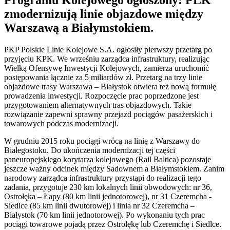
zmodernizują linie objazdowe między
Warszawą a Białymstokiem.
PKP Polskie Linie Kolejowe S.A. ogłosiły pierwszy przetarg po
przyjęciu KPK. We wrześniu zarządca infrastruktury, realizując
Wielką Ofensywę Inwestycji Kolejowych, zamierza uruchomić
postępowania łącznie za 5 miliardów zł. Przetarg na trzy linie
objazdowe trasy Warszawa – Białystok otwiera też nową formułę
prowadzenia inwestycji. Rozpoczęcie prac poprzedzone jest
przygotowaniem alternatywnych tras objazdowych. Takie
rozwiązanie zapewni sprawny przejazd pociągów pasażerskich i
towarowych podczas modernizacji.
W grudniu 2015 roku pociągi wrócą na linię z Warszawy do
Białegostoku. Do ukończenia modernizacji tej części
paneuropejskiego korytarza kolejowego (Rail Baltica) pozostaje
jeszcze ważny odcinek między Sadownem a Białymstokiem. Zanim
narodowy zarządca infrastruktury przystąpi do realizacji tego
zadania, przygotuje 230 km lokalnych linii obwodowych: nr 36,
Ostrołęka – Łapy (80 km linii jednotorowej), nr 31 Czeremcha -
Siedlce (85 km linii dwutorowej) i linia nr 32 Czeremcha –
Białystok (70 km linii jednotorowej). Po wykonaniu tych prac
pociągi towarowe pojadą przez Ostrołękę lub Czeremchę i Siedlce.