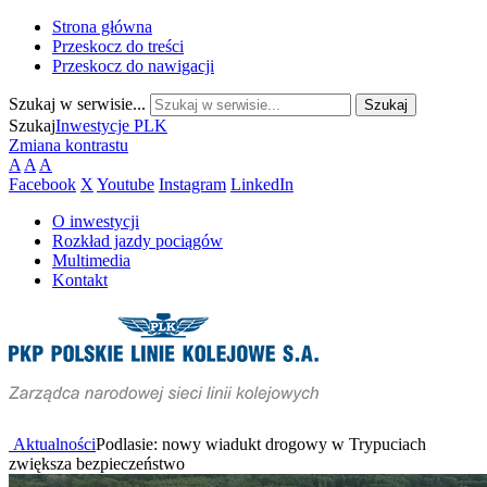
Strona główna
Przeskocz do treści
Przeskocz do nawigacji
Szukaj w serwisie...
Szukaj
Inwestycje PLK
Zmiana kontrastu
A
A
A
Facebook
X
Youtube
Instagram
LinkedIn
O inwestycji
Rozkład jazdy pociągów
Multimedia
Kontakt
Aktualności
Podlasie: nowy wiadukt drogowy w Trypuciach
zwiększa bezpieczeństwo