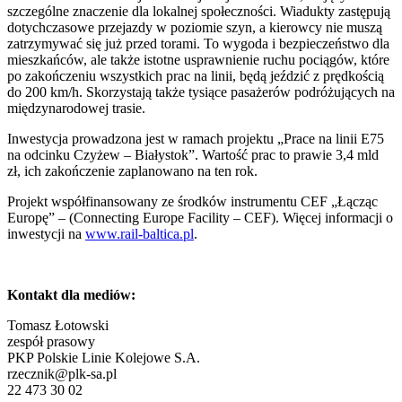
szczególne znaczenie dla lokalnej społeczności. Wiadukty zastępują
dotychczasowe przejazdy w poziomie szyn, a kierowcy nie muszą
zatrzymywać się już przed torami. To wygoda i bezpieczeństwo dla
mieszkańców, ale także istotne usprawnienie ruchu pociągów, które
po zakończeniu wszystkich prac na linii, będą jeździć z prędkością
do 200 km/h. Skorzystają także tysiące pasażerów podróżujących na
międzynarodowej trasie.
Inwestycja prowadzona jest w ramach projektu „Prace na linii E75
na odcinku Czyżew – Białystok”. Wartość prac to prawie 3,4 mld
zł, ich zakończenie zaplanowano na ten rok.
Projekt współfinansowany ze środków instrumentu CEF „Łącząc
Europę” – (Connecting Europe Facility – CEF). Więcej informacji o
inwestycji na
www.rail-baltica.pl
.
Kontakt dla mediów:
Tomasz Łotowski
zespół prasowy
PKP Polskie Linie Kolejowe S.A.
rzecznik@plk-sa.pl
22 473 30 02