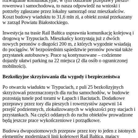
rozwiązanie komunikacyjne, w tym oddzielne przeprawy pieszo-
rowerowa i samochodowa, to nasza odpowiedź na wnioski i
potrzeby zgłaszane przez lokalny samorząd oraz mieszkańców.
Koszt budowy wiaduktu to 31,6 mln zł, a obiekt został przekazany
w zarząd Powiatu Białostockiego.
Inwestycja na trasie Rail Baltica usprawnia komunikację kolejową i
drogową w Trypuciach. Mieszkańcy korzystają już z dwóch
nowych peronów o długości 200 m, z których wygodnie wsiadają
do pociągów. W bezpośrednim sąsiedztwie peronów powstał także
przystanek autobusowy. Prace są kontynuowane – codzienne
dojazdy ułatwi parking na 22 miejsca (2 dla osób o ograniczonej
mobilności).
Bezkolizyjne skrzyżowania dla wygody i bezpieczeństwa
Po otwarciu wiaduktu w Trypuciach, z puli 25 bezkolizyjnych
skrzyżowań przeznaczonych dla ruchu samochodów, w budowie
pozostają tunele pod torami w Łapach i Baciutach. Dodatkowe
przeprawy przez tory dla pieszych i rowerzystów zapewni 14
przejść podziemnych, zlokalizowanych w większości przy stacjach i
przystankach. Na części oddanych do ruchu obiektów prowadzone
będą jeszcze prace wykończeniowe i porządkowe.
Budowa dwupoziomowych przepraw przez tory to jeden z istotnych
elementów modernizacji linii kolejowej Rail Baltica, mający