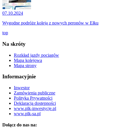
07.10.2024
Wygodne podróże koleją z nowych peronów w Ełku
top
Na skróty
Rozkład jazdy pociągów
Mapa kolejowa
Mapa strony
Informacyjnie
Inwestor
Zamówienia publiczne
Polityka Prywatności
Deklaracja dostępności
www.plk-inwestycje.pl
www.plk-sa.pl
Dołącz do nas na: