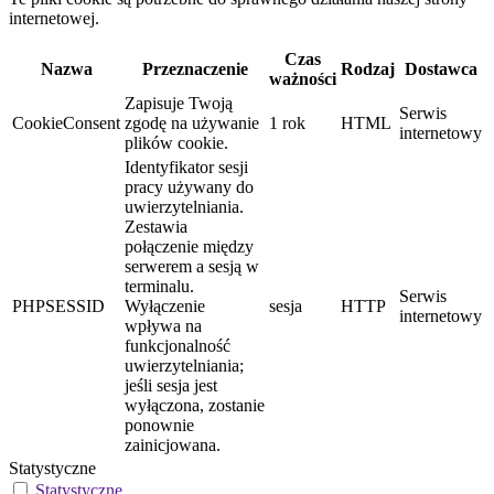
internetowej.
Czas
Nazwa
Przeznaczenie
Rodzaj
Dostawca
ważności
Zapisuje Twoją
Serwis
CookieConsent
zgodę na używanie
1 rok
HTML
internetowy
plików cookie.
Identyfikator sesji
pracy używany do
uwierzytelniania.
Zestawia
połączenie między
serwerem a sesją w
terminalu.
Serwis
PHPSESSID
Wyłączenie
sesja
HTTP
internetowy
wpływa na
funkcjonalność
uwierzytelniania;
jeśli sesja jest
wyłączona, zostanie
ponownie
zainicjowana.
Statystyczne
Statystyczne