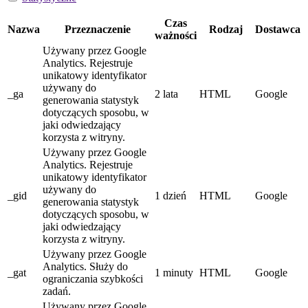
Czas
Nazwa
Przeznaczenie
Rodzaj
Dostawca
ważności
Używany przez Google
Analytics. Rejestruje
unikatowy identyfikator
używany do
_ga
2 lata
HTML
Google
generowania statystyk
dotyczących sposobu, w
jaki odwiedzający
korzysta z witryny.
Używany przez Google
Analytics. Rejestruje
unikatowy identyfikator
używany do
_gid
1 dzień
HTML
Google
generowania statystyk
dotyczących sposobu, w
jaki odwiedzający
korzysta z witryny.
Używany przez Google
Analytics. Służy do
_gat
1 minuty
HTML
Google
ograniczania szybkości
zadań.
Używany przez Google