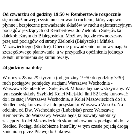
Od czwartku od godziny 19:50 w Rembertowie rozpocznie
się
montaż nowego systemu sterowania ruchem., który zapewni
płynne i bezpieczne prowadzenie składów w ruchu aglomeracyjnym
pociągów jeżdżących od Rembertowa do Zielonki i Sulejówka i
dalekobieżnym do Białegostoku. Możliwy będzie równoczesny
przejazd pociągów od strony Zielonki (Białystok) i Mińska
Mazowieckiego (Siedlce). Obecnie prowadzenie ruchu wymagało
szczegółowego planowania, a w przypadku opóźnienia jednego
składu utrudnienia się kumulowały.
24 godziny na dobę
W nocy z 28 na 29 stycznia (od godziny 19:50 do godziny 3:30)
ruch pociągów pomiędzy stacjami Warszawa Wschodnia -
Warszawa Rembertów - Sulejówek Miłosna będzie wstrzymany. W
tym czasie składy Szybkiej Kolei Miejskiej linii S2 będą kursować
do i ze stacji Warszawa Wschodnia, a Kolei Mazowieckich do i z
Siedlec będą kursować z i do przystanku Warszawa Wesoła. Na
odcinku od Dw. Wschodniego (Lubelska) przez Warszawę
Rembertów do Warszawy Wesoła będą kursowały autobusy
zastępcze Kolei Mazowieckich skomunikowane z pociągami do i z
Siedlec. Pociągi dalekobieżne InterCity w tym czasie pojadą drogą
zmienioną przez Pilawę do Łukowa.