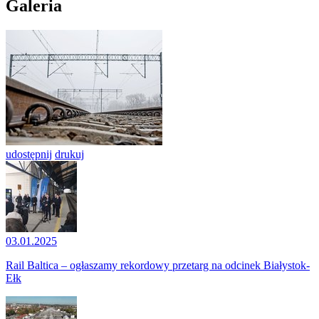
Galeria
udostępnij
drukuj
03.01.2025
Rail Baltica – ogłaszamy rekordowy przetarg na odcinek Białystok-
Ełk