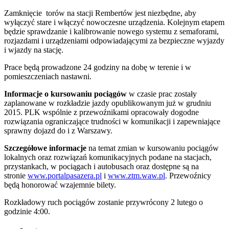
Zamknięcie torów na stacji Rembertów jest niezbędne, aby
wyłączyć stare i włączyć nowoczesne urządzenia. Kolejnym etapem
będzie sprawdzanie i kalibrowanie nowego systemu z semaforami,
rozjazdami i urządzeniami odpowiadającymi za bezpieczne wyjazdy
i wjazdy na stację.
Prace będą prowadzone 24 godziny na dobę w terenie i w
pomieszczeniach nastawni.
Informacje o kursowaniu pociągów
w czasie prac zostały
zaplanowane w rozkładzie jazdy opublikowanym już w grudniu
2015. PLK wspólnie z przewoźnikami opracowały dogodne
rozwiązania ograniczające trudności w komunikacji i zapewniające
sprawny dojazd do i z Warszawy.
Szczegółowe informacje
na temat zmian w kursowaniu pociągów
lokalnych oraz rozwiązań komunikacyjnych podane na stacjach,
przystankach, w pociągach i autobusach oraz dostępne są na
stronie
www.portalpasazera.pl
i
www.ztm.waw.pl
. Przewoźnicy
będą honorować wzajemnie bilety.
Rozkładowy ruch pociągów zostanie przywrócony 2 lutego o
godzinie 4:00.