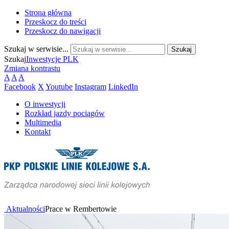
Strona główna
Przeskocz do treści
Przeskocz do nawigacji
Szukaj w serwisie...
Szukaj
Inwestycje PLK
Zmiana kontrastu
A
A
A
Facebook
X
Youtube
Instagram
LinkedIn
O inwestycji
Rozkład jazdy pociągów
Multimedia
Kontakt
Aktualności
Prace w Rembertowie