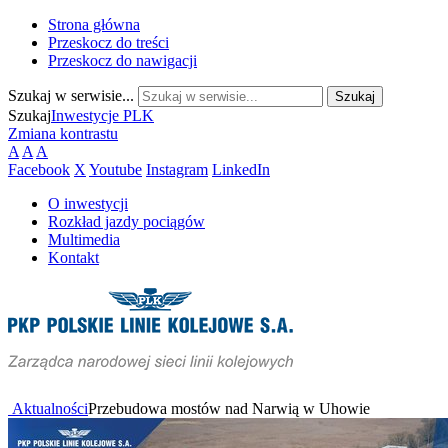
Strona główna
Przeskocz do treści
Przeskocz do nawigacji
Szukaj w serwisie...
Szukaj
Inwestycje PLK
Zmiana kontrastu
A
A
A
Facebook
X
Youtube
Instagram
LinkedIn
O inwestycji
Rozkład jazdy pociągów
Multimedia
Kontakt
Aktualności
Przebudowa mostów nad Narwią w Uhowie