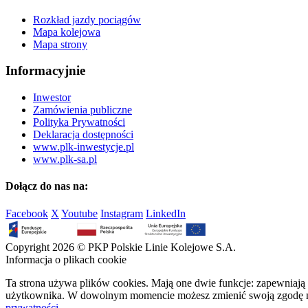
Rozkład jazdy pociągów
Mapa kolejowa
Mapa strony
Informacyjnie
Inwestor
Zamówienia publiczne
Polityka Prywatności
Deklaracja dostępności
www.plk-inwestycje.pl
www.plk-sa.pl
Dołącz do nas na:
Facebook
X
Youtube
Instagram
LinkedIn
Copyright 2026 © PKP Polskie Linie Kolejowe S.A.
Informacja o plikach cookie
Ta strona używa plików cookies. Mają one dwie funkcje: zapewniają 
użytkownika. W dowolnym momencie możesz zmienić swoją zgodę na 
prywatności
.