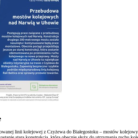
e
owanej linii kolejowej z Czyżewa do Białegostoku – mostów kolejow
ostanie stara konstrukcja, która obecnie służy do utrzymania ruchu k