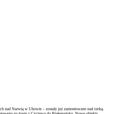
ych nad Narwią w Uhowie – zostały już zamontowane nad rzeką.
olejowego na trasie z Czyżewa do Białegostoku. Nowe obiekty