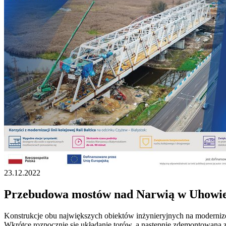
23.12.2022
Przebudowa mostów nad Narwią w Uhowi
Konstrukcje obu największych obiektów inżynieryjnych na moderniz
Wkrótce rozpocznie się układanie torów, a następnie zdemontowana z