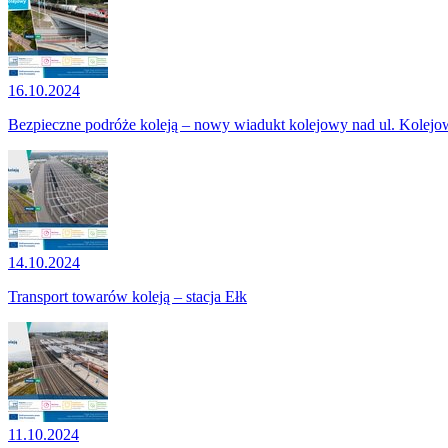
16.10.2024
Bezpieczne podróże koleją – nowy wiadukt kolejowy nad ul. Kolejo
14.10.2024
Transport towarów koleją – stacja Ełk
11.10.2024