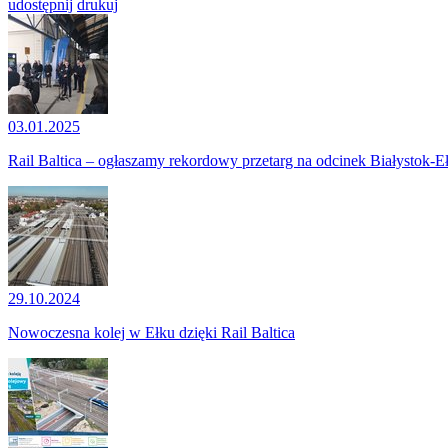
udostępnij
drukuj
03.01.2025
Rail Baltica – ogłaszamy rekordowy przetarg na odcinek Białystok-E
29.10.2024
Nowoczesna kolej w Ełku dzięki Rail Baltica