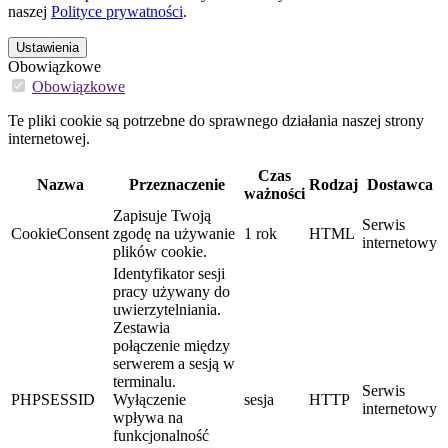
naszej
Polityce prywatności
.
Ustawienia
Obowiązkowe
Obowiązkowe
Te pliki cookie są potrzebne do sprawnego działania naszej strony
internetowej.
Czas
Nazwa
Przeznaczenie
Rodzaj
Dostawca
ważności
Zapisuje Twoją
Serwis
CookieConsent
zgodę na używanie
1 rok
HTML
internetowy
plików cookie.
Identyfikator sesji
pracy używany do
uwierzytelniania.
Zestawia
połączenie między
serwerem a sesją w
terminalu.
Serwis
PHPSESSID
Wyłączenie
sesja
HTTP
internetowy
wpływa na
funkcjonalność