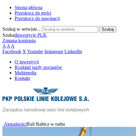
Strona główna
Przeskocz do treści
Przeskocz do nawigacji
Szukaj w serwisie...
Szukaj
Inwestycje PLK
Zmiana kontrastu
A
A
A
Facebook
X
Youtube
Instagram
LinkedIn
O inwestycji
Rozkład jazdy pociągów
Multimedia
Kontakt
Aktualności
Rail Baltica w radiu