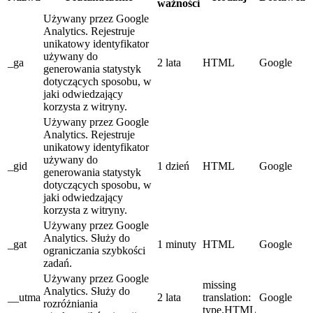
ważności
Używany przez Google
Analytics. Rejestruje
unikatowy identyfikator
używany do
_ga
2 lata
HTML
Google
generowania statystyk
dotyczących sposobu, w
jaki odwiedzający
korzysta z witryny.
Używany przez Google
Analytics. Rejestruje
unikatowy identyfikator
używany do
_gid
1 dzień
HTML
Google
generowania statystyk
dotyczących sposobu, w
jaki odwiedzający
korzysta z witryny.
Używany przez Google
Analytics. Służy do
_gat
1 minuty
HTML
Google
ograniczania szybkości
zadań.
Używany przez Google
missing
Analytics. Służy do
__utma
2 lata
translation:
Google
rozróżniania
type.HTML