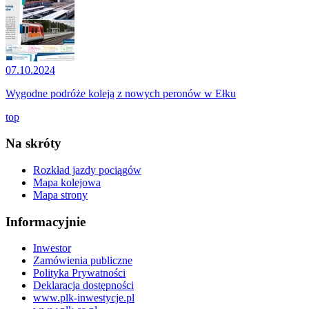
07.10.2024
Wygodne podróże koleją z nowych peronów w Ełku
top
Na skróty
Rozkład jazdy pociągów
Mapa kolejowa
Mapa strony
Informacyjnie
Inwestor
Zamówienia publiczne
Polityka Prywatności
Deklaracja dostępności
www.plk-inwestycje.pl