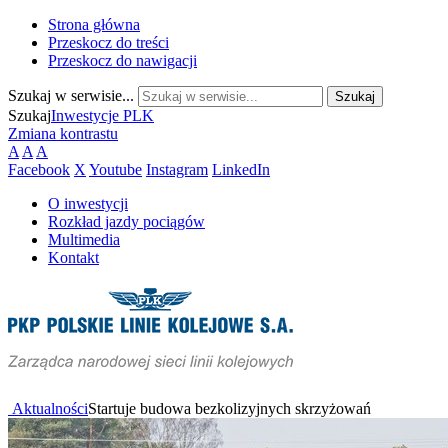
Strona główna
Przeskocz do treści
Przeskocz do nawigacji
Szukaj w serwisie...
Szukaj
Inwestycje PLK
Zmiana kontrastu
A
A
A
Facebook
X
Youtube
Instagram
LinkedIn
O inwestycji
Rozkład jazdy pociągów
Multimedia
Kontakt
Aktualności
Startuje budowa bezkolizyjnych skrzyżowań