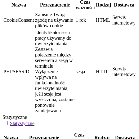
Czas
Nazwa
Przeznaczenie
Rodzaj
Dostawca
ważności
Zapisuje Twoją
Serwis
CookieConsent
zgodę na używanie
1 rok
HTML
internetowy
plików cookie.
Identyfikator sesji
pracy używany do
uwierzytelniania.
Zestawia
połączenie między
serwerem a sesją w
terminalu.
Serwis
PHPSESSID
Wyłączenie
sesja
HTTP
internetowy
wpływa na
funkcjonalność
uwierzytelniania;
jeśli sesja jest
wyłączona, zostanie
ponownie
zainicjowana.
Statystyczne
Statystyczne
Czas
Nazwa
Przeznaczenie
Rodzaj
Dostawca