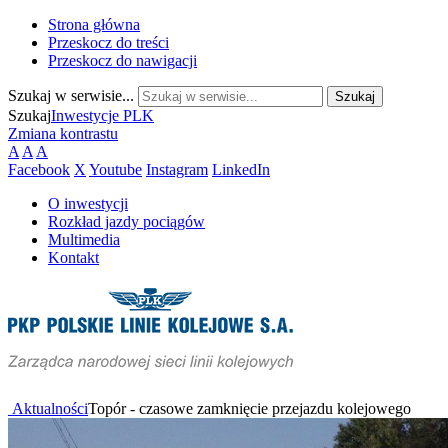
Strona główna
Przeskocz do treści
Przeskocz do nawigacji
Szukaj w serwisie...
Szukaj
Inwestycje PLK
Zmiana kontrastu
A
A
A
Facebook
X
Youtube
Instagram
LinkedIn
O inwestycji
Rozkład jazdy pociągów
Multimedia
Kontakt
Aktualności
Topór - czasowe zamknięcie przejazdu kolejowego