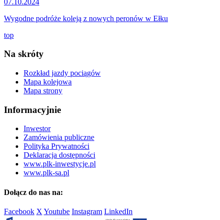
07.10.2024
Wygodne podróże koleją z nowych peronów w Ełku
top
Na skróty
Rozkład jazdy pociągów
Mapa kolejowa
Mapa strony
Informacyjnie
Inwestor
Zamówienia publiczne
Polityka Prywatności
Deklaracja dostępności
www.plk-inwestycje.pl
www.plk-sa.pl
Dołącz do nas na:
Facebook
X
Youtube
Instagram
LinkedIn