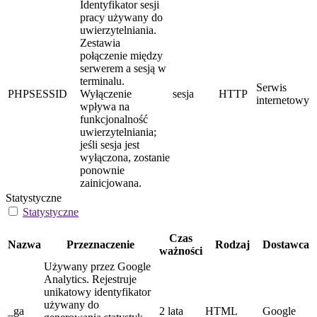
Identyfikator sesji
pracy używany do
uwierzytelniania.
Zestawia
połączenie między
serwerem a sesją w
terminalu.
Serwis
PHPSESSID
Wyłączenie
sesja
HTTP
internetowy
wpływa na
funkcjonalność
uwierzytelniania;
jeśli sesja jest
wyłączona, zostanie
ponownie
zainicjowana.
Statystyczne
Statystyczne
Czas
Nazwa
Przeznaczenie
Rodzaj
Dostawca
ważności
Używany przez Google
Analytics. Rejestruje
unikatowy identyfikator
używany do
_ga
2 lata
HTML
Google