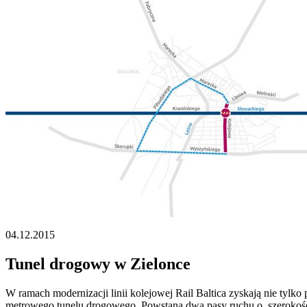
04.12.2015
Tunel drogowy w Zielonce
W ramach modernizacji linii kolejowej Rail Baltica zyskają nie tylko
metrowego tunelu drogowego. Powstaną dwa pasy ruchu o szerokośc