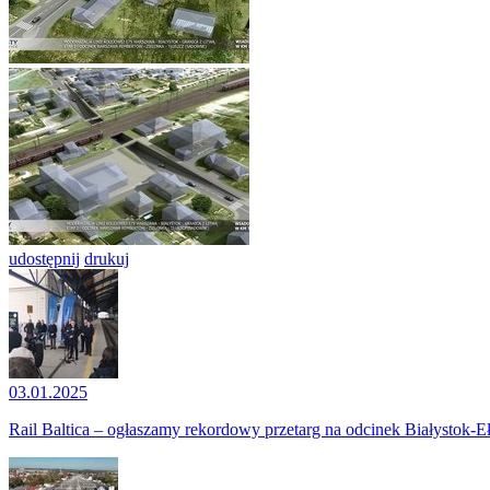
udostępnij
drukuj
03.01.2025
Rail Baltica – ogłaszamy rekordowy przetarg na odcinek Białystok-E