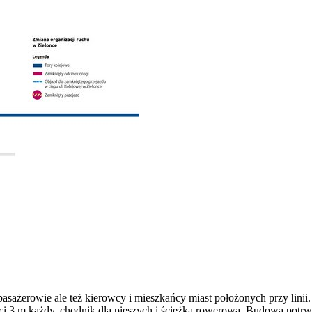
 pasażerowie ale też kierowcy i mieszkańcy miast położonych przy lini
i 3 m każdy, chodnik dla pieszych i ścieżka rowerowa. Budowa potr