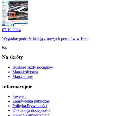
07.10.2024
Wygodne podróże koleją z nowych peronów w Ełku
top
Na skróty
Rozkład jazdy pociągów
Mapa kolejowa
Mapa strony
Informacyjnie
Inwestor
Zamówienia publiczne
Polityka Prywatności
Deklaracja dostępności
www.plk-inwestycje.pl