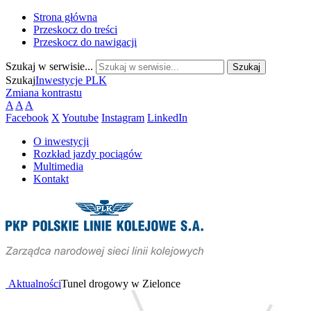
Strona główna
Przeskocz do treści
Przeskocz do nawigacji
Szukaj w serwisie...
Szukaj
Inwestycje PLK
Zmiana kontrastu
A
A
A
Facebook
X
Youtube
Instagram
LinkedIn
O inwestycji
Rozkład jazdy pociągów
Multimedia
Kontakt
Aktualności
Tunel drogowy w Zielonce