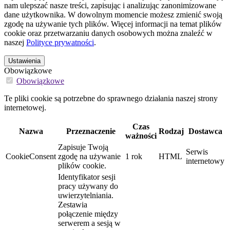
nam ulepszać nasze treści, zapisując i analizując zanonimizowane
dane użytkownika. W dowolnym momencie możesz zmienić swoją
zgodę na używanie tych plików. Więcej informacji na temat plików
cookie oraz przetwarzaniu danych osobowych można znaleźć w
naszej
Polityce prywatności
.
Ustawienia
Obowiązkowe
Obowiązkowe
Te pliki cookie są potrzebne do sprawnego działania naszej strony
internetowej.
Czas
Nazwa
Przeznaczenie
Rodzaj
Dostawca
ważności
Zapisuje Twoją
Serwis
CookieConsent
zgodę na używanie
1 rok
HTML
internetowy
plików cookie.
Identyfikator sesji
pracy używany do
uwierzytelniania.
Zestawia
połączenie między
serwerem a sesją w