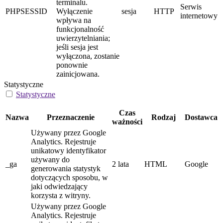
terminalu.
Serwis
PHPSESSID
Wyłączenie
sesja
HTTP
internetowy
wpływa na
funkcjonalność
uwierzytelniania;
jeśli sesja jest
wyłączona, zostanie
ponownie
zainicjowana.
Statystyczne
Statystyczne
Czas
Nazwa
Przeznaczenie
Rodzaj
Dostawca
ważności
Używany przez Google
Analytics. Rejestruje
unikatowy identyfikator
używany do
_ga
2 lata
HTML
Google
generowania statystyk
dotyczących sposobu, w
jaki odwiedzający
korzysta z witryny.
Używany przez Google
Analytics. Rejestruje