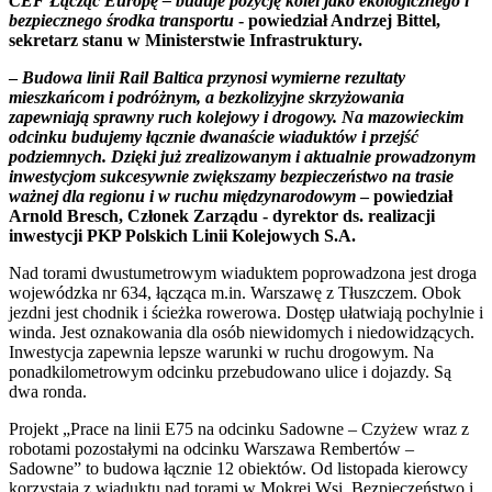
CEF Łącząc Europę – buduje pozycję kolei jako ekologicznego i
bezpiecznego środka transportu
- powiedział Andrzej Bittel,
sekretarz stanu w Ministerstwie Infrastruktury.
–
Budowa linii Rail Baltica przynosi wymierne rezultaty
mieszkańcom i podróżnym, a bezkolizyjne skrzyżowania
zapewniają sprawny ruch kolejowy i drogowy. Na mazowieckim
odcinku budujemy łącznie dwanaście wiaduktów i przejść
podziemnych. Dzięki już zrealizowanym i aktualnie prowadzonym
inwestycjom sukcesywnie zwiększamy bezpieczeństwo na trasie
ważnej dla regionu i w ruchu międzynarodowym
– powiedział
Arnold Bresch, Członek Zarządu - dyrektor ds. realizacji
inwestycji PKP Polskich Linii Kolejowych S.A.
Nad torami dwustumetrowym wiaduktem poprowadzona jest droga
wojewódzka nr 634, łącząca m.in. Warszawę z Tłuszczem. Obok
jezdni jest chodnik i ścieżka rowerowa. Dostęp ułatwiają pochylnie i
winda. Jest oznakowania dla osób niewidomych i niedowidzących.
Inwestycja zapewnia lepsze warunki w ruchu drogowym. Na
ponadkilometrowym odcinku przebudowano ulice i dojazdy. Są
dwa ronda.
Projekt „Prace na linii E75 na odcinku Sadowne – Czyżew wraz z
robotami pozostałymi na odcinku Warszawa Rembertów –
Sadowne” to budowa łącznie 12 obiektów. Od listopada kierowcy
korzystają z wiaduktu nad torami w Mokrej Wsi. Bezpieczeństwo i