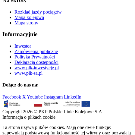
Na skróty
Rozkład jazdy pociągów
Mapa kolejowa
Mapa strony
Informacyjnie
Inwestor
Zamówienia publiczne
Polityka Prywatności
Deklaracja dostępności
www.plk-inwestycje.pl
www.plk-sa.pl
Dołącz do nas na:
Facebook
X
Youtube
Instagram
LinkedIn
Copyright 2026 © PKP Polskie Linie Kolejowe S.A.
Informacja o plikach cookie
Ta strona używa plików cookies. Mają one dwie funkcje:
zapewniają podstawową funkcjonalność tej witryny oraz pozwalają