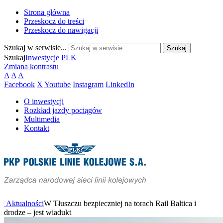
Strona główna
Przeskocz do treści
Przeskocz do nawigacji
Szukaj w serwisie...
Szukaj
Inwestycje PLK
Zmiana kontrastu
A
A
A
Facebook
X
Youtube
Instagram
LinkedIn
O inwestycji
Rozkład jazdy pociągów
Multimedia
Kontakt
Aktualności
W Tłuszczu bezpieczniej na torach Rail Baltica i
drodze – jest wiadukt