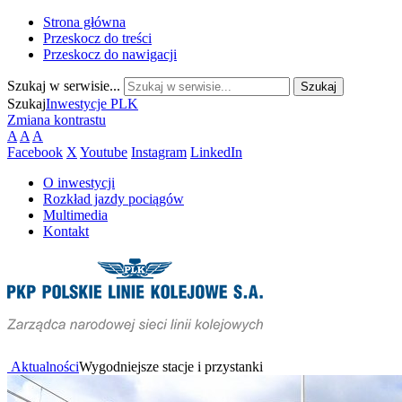
Strona główna
Przeskocz do treści
Przeskocz do nawigacji
Szukaj w serwisie...
Szukaj
Inwestycje PLK
Zmiana kontrastu
A
A
A
Facebook
X
Youtube
Instagram
LinkedIn
O inwestycji
Rozkład jazdy pociągów
Multimedia
Kontakt
Aktualności
Wygodniejsze stacje i przystanki