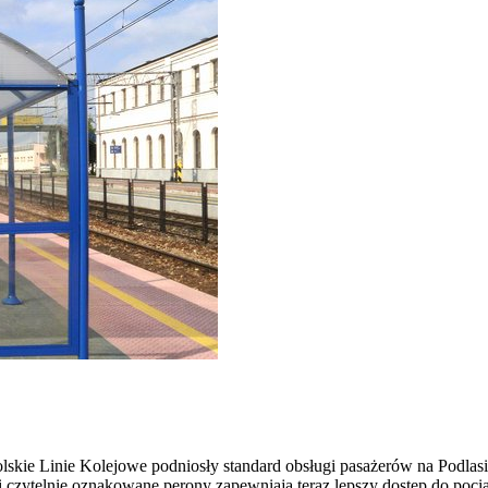
lskie Linie Kolejowe podniosły standard obsługi pasażerów na Podlasi
czytelnie oznakowane perony zapewniają teraz lepszy dostęp do poc