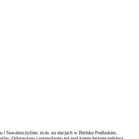
u i Suwalszczyźnie, m.in. na stacjach w Bielsku Podlaskim,
iągów. Odnowiono i sprawdzono też pod kątem bezpieczeństwa