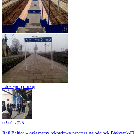
udostępnij
drukuj
03.01.2025
Rail Baltica – ogłaszamy rekordowy przetarg na odcinek Białystok-E