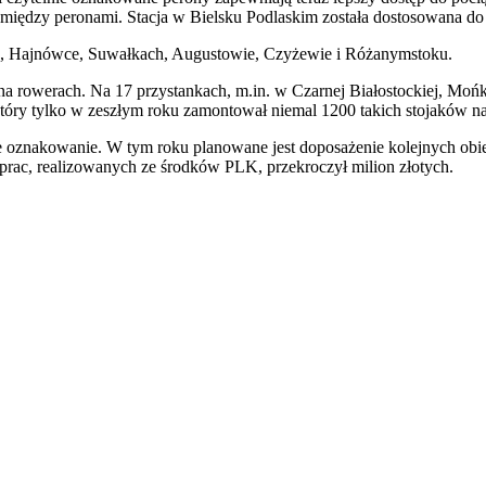
e między peronami. Stacja w Bielsku Podlaskim została dostosowana d
ie, Hajnówce, Suwałkach, Augustowie, Czyżewie i Różanymstoku.
i na rowerach. Na 17 przystankach, m.in. w Czarnej Białostockiej, M
 który tylko w zeszłym roku zamontował niemal 1200 takich stojaków na
 oznakowanie. W tym roku planowane jest doposażenie kolejnych obie
h prac, realizowanych ze środków PLK, przekroczył milion złotych.