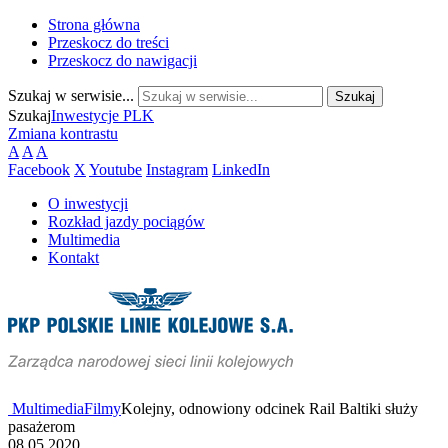
Strona główna
Przeskocz do treści
Przeskocz do nawigacji
Szukaj w serwisie...
Szukaj
Inwestycje PLK
Zmiana kontrastu
A
A
A
Facebook
X
Youtube
Instagram
LinkedIn
O inwestycji
Rozkład jazdy pociągów
Multimedia
Kontakt
Multimedia
Filmy
Kolejny, odnowiony odcinek Rail Baltiki służy
pasażerom
08.05.2020