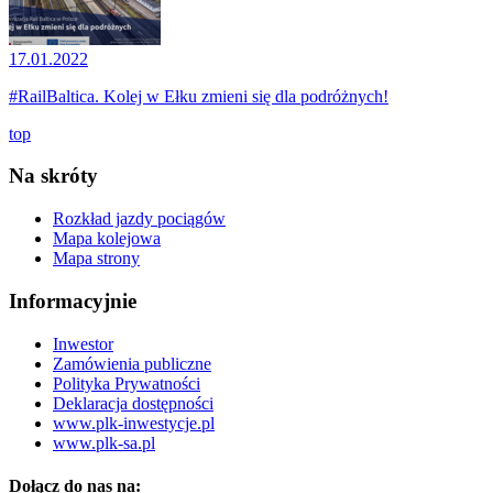
17.01.2022
#RailBaltica. Kolej w Ełku zmieni się dla podróżnych!
top
Na skróty
Rozkład jazdy pociągów
Mapa kolejowa
Mapa strony
Informacyjnie
Inwestor
Zamówienia publiczne
Polityka Prywatności
Deklaracja dostępności
www.plk-inwestycje.pl
www.plk-sa.pl
Dołącz do nas na: