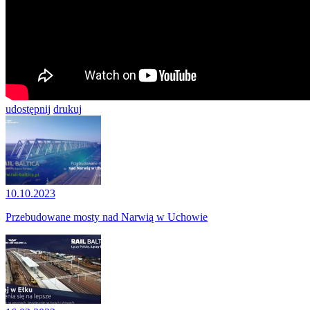
udostępnij
drukuj
10.10.2023
Przebudowane mosty nad Narwią w Uchowie