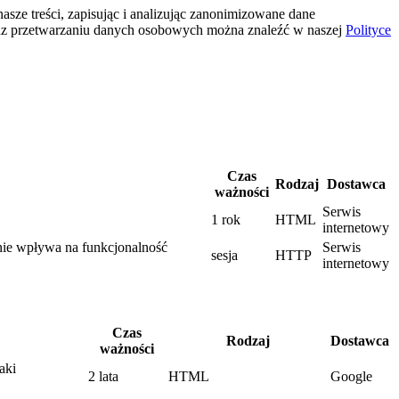
sze treści, zapisując i analizując zanonimizowane dane
az przetwarzaniu danych osobowych można znaleźć w naszej
Polityce
Czas
Rodzaj
Dostawca
ważności
Serwis
1 rok
HTML
internetowy
enie wpływa na funkcjonalność
Serwis
sesja
HTTP
internetowy
Czas
Rodzaj
Dostawca
ważności
aki
2 lata
HTML
Google