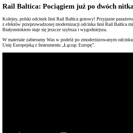
Rail Baltica: Pociągiem już po dwóch nit
Kolejny, polski odcinek linii Rail Baltica gotowy! Przyjazne pasaż
z efektów przeprowadzonej modernizacji odcinka linii Rail Baltica
Białymstokiem staje się jeszcze szybsza i wygodniejsza.
W materiale zabieramy Was w podróż po zmodernizowanym odcinku. 
Unię Europejską z Instrumentu „Łącząc Europę”.