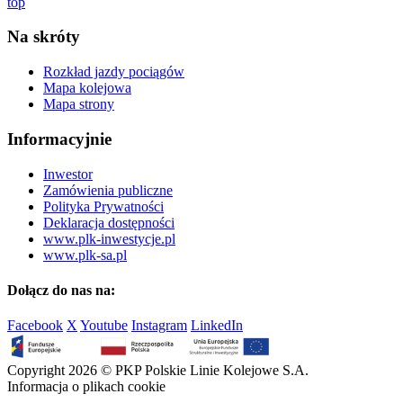
top
Na skróty
Rozkład jazdy pociągów
Mapa kolejowa
Mapa strony
Informacyjnie
Inwestor
Zamówienia publiczne
Polityka Prywatności
Deklaracja dostępności
www.plk-inwestycje.pl
www.plk-sa.pl
Dołącz do nas na:
Facebook
X
Youtube
Instagram
LinkedIn
Copyright 2026 © PKP Polskie Linie Kolejowe S.A.
Informacja o plikach cookie