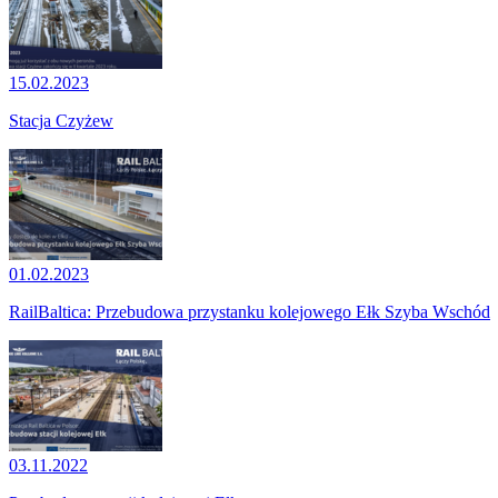
15.02.2023
Stacja Czyżew
01.02.2023
RailBaltica: Przebudowa przystanku kolejowego Ełk Szyba Wschód
03.11.2022