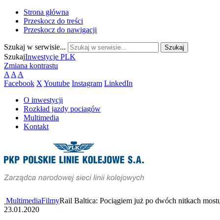
Strona główna
Przeskocz do treści
Przeskocz do nawigacji
Szukaj w serwisie...
Szukaj
Inwestycje PLK
Zmiana kontrastu
A
A
A
Facebook
X
Youtube
Instagram
LinkedIn
O inwestycji
Rozkład jazdy pociągów
Multimedia
Kontakt
Multimedia
Filmy
Rail Baltica: Pociągiem już po dwóch nitkach mos
23.01.2020