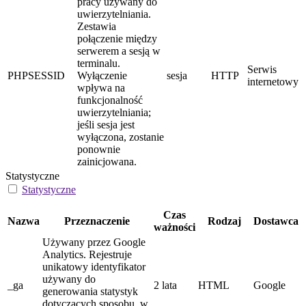
pracy używany do
uwierzytelniania.
Zestawia
połączenie między
serwerem a sesją w
terminalu.
Serwis
PHPSESSID
Wyłączenie
sesja
HTTP
internetowy
wpływa na
funkcjonalność
uwierzytelniania;
jeśli sesja jest
wyłączona, zostanie
ponownie
zainicjowana.
Statystyczne
Statystyczne
Czas
Nazwa
Przeznaczenie
Rodzaj
Dostawca
ważności
Używany przez Google
Analytics. Rejestruje
unikatowy identyfikator
używany do
_ga
2 lata
HTML
Google
generowania statystyk
dotyczących sposobu, w