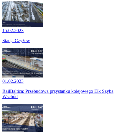
15.02.2023
Stacja Czyżew
01.02.2023
RailBaltica: Przebudowa przystanku kolejowego Ełk Szyba
Wschód