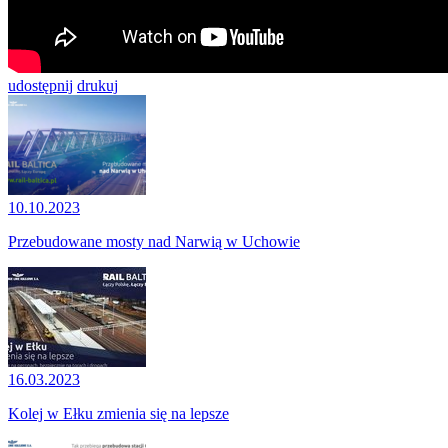
udostępnij
drukuj
10.10.2023
Przebudowane mosty nad Narwią w Uchowie
16.03.2023
Kolej w Ełku zmienia się na lepsze