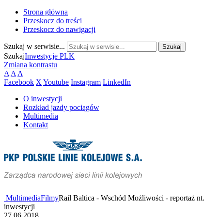
Strona główna
Przeskocz do treści
Przeskocz do nawigacji
Szukaj w serwisie...
Szukaj
Inwestycje PLK
Zmiana kontrastu
A
A
A
Facebook
X
Youtube
Instagram
LinkedIn
O inwestycji
Rozkład jazdy pociągów
Multimedia
Kontakt
Multimedia
Filmy
Rail Baltica - Wschód Możliwości - reportaż nt.
inwestycji
27.06.2018