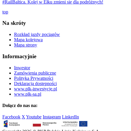
#RailBaltica. Kolej w Ełku zmieni się dla podróżnych!
top
Na skróty
Rozkład jazdy pociągów
Mapa kolejowa
Mapa strony
Informacyjnie
Inwestor
Zamówienia publiczne
Polityka Prywatności
Deklaracja dostępności
www.plk-inwestycje.pl
www.plk-sa.pl
Dołącz do nas na:
Facebook
X
Youtube
Instagram
LinkedIn