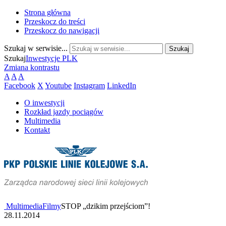
Strona główna
Przeskocz do treści
Przeskocz do nawigacji
Szukaj w serwisie...
Szukaj
Inwestycje PLK
Zmiana kontrastu
A
A
A
Facebook
X
Youtube
Instagram
LinkedIn
O inwestycji
Rozkład jazdy pociągów
Multimedia
Kontakt
Multimedia
Filmy
STOP „dzikim przejściom”!
28.11.2014