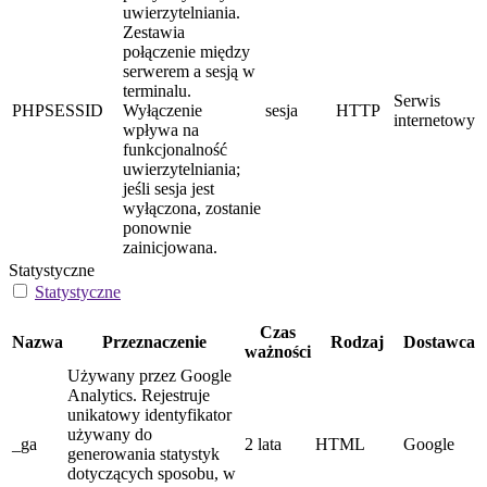
uwierzytelniania.
Zestawia
połączenie między
serwerem a sesją w
terminalu.
Serwis
PHPSESSID
Wyłączenie
sesja
HTTP
internetowy
wpływa na
funkcjonalność
uwierzytelniania;
jeśli sesja jest
wyłączona, zostanie
ponownie
zainicjowana.
Statystyczne
Statystyczne
Czas
Nazwa
Przeznaczenie
Rodzaj
Dostawca
ważności
Używany przez Google
Analytics. Rejestruje
unikatowy identyfikator
używany do
_ga
2 lata
HTML
Google
generowania statystyk
dotyczących sposobu, w