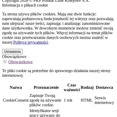
Copyright 2026 © PKP Polskie Linie Kolejowe S.A.
Informacja o plikach cookie
Ta strona używa plików cookies. Mają one dwie funkcje:
zapewniają podstawową funkcjonalność tej witryny oraz pozwalają
nam ulepszać nasze treści, zapisując i analizując zanonimizowane
dane użytkownika. W dowolnym momencie możesz zmienić swoją
zgodę na używanie tych plików. Więcej informacji na temat plików
cookie oraz przetwarzaniu danych osobowych można znaleźć w
naszej
Polityce prywatności
.
Ustawienia
Obowiązkowe
Obowiązkowe
Te pliki cookie są potrzebne do sprawnego działania naszej strony
internetowej.
Czas
Nazwa
Przeznaczenie
Rodzaj
Dostawca
ważności
Zapisuje Twoją
Serwis
CookieConsent
zgodę na używanie
1 rok
HTML
internetowy
plików cookie.
Identyfikator sesji
pracy używany do