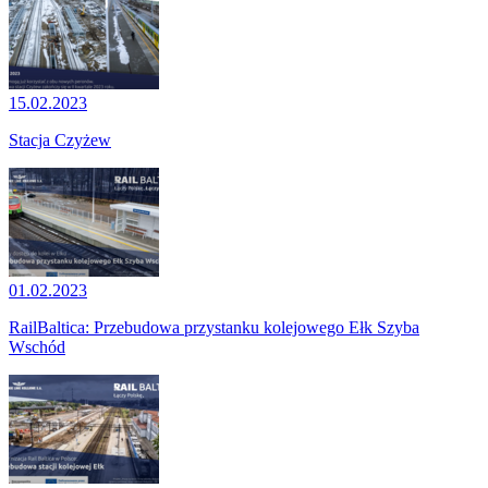
15.02.2023
Stacja Czyżew
01.02.2023
RailBaltica: Przebudowa przystanku kolejowego Ełk Szyba
Wschód