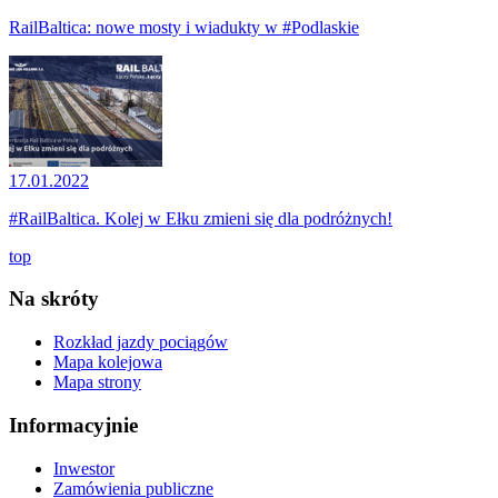
RailBaltica: nowe mosty i wiadukty w #Podlaskie
17.01.2022
#RailBaltica. Kolej w Ełku zmieni się dla podróżnych!
top
Na skróty
Rozkład jazdy pociągów
Mapa kolejowa
Mapa strony
Informacyjnie
Inwestor
Zamówienia publiczne