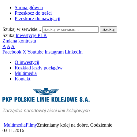
Strona główna
Przeskocz do treści
Przeskocz do nawigacji
Szukaj w serwisie...
Szukaj
Inwestycje PLK
Zmiana kontrastu
A
A
A
Facebook
X
Youtube
Instagram
LinkedIn
O inwestycji
Rozkład jazdy pociągów
Multimedia
Kontakt
Multimedia
Filmy
Zmieniamy kolej na dobre. Codziennie
03.11.2016