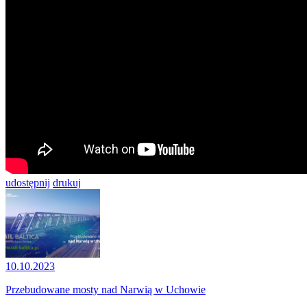
udostępnij
drukuj
10.10.2023
Przebudowane mosty nad Narwią w Uchowie