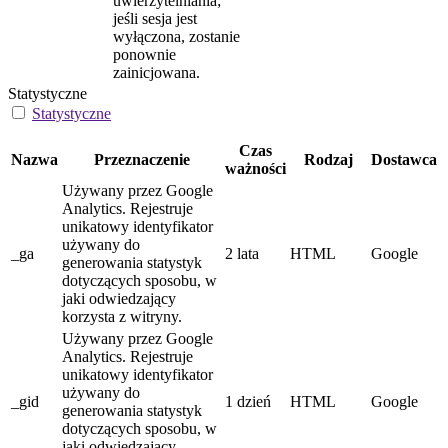
uwierzytelniania;
jeśli sesja jest
wyłączona, zostanie
ponownie
zainicjowana.
Statystyczne
Statystyczne
Czas
Nazwa
Przeznaczenie
Rodzaj
Dostawca
ważności
Używany przez Google
Analytics. Rejestruje
unikatowy identyfikator
używany do
_ga
2 lata
HTML
Google
generowania statystyk
dotyczących sposobu, w
jaki odwiedzający
korzysta z witryny.
Używany przez Google
Analytics. Rejestruje
unikatowy identyfikator
używany do
_gid
1 dzień
HTML
Google
generowania statystyk
dotyczących sposobu, w
jaki odwiedzający