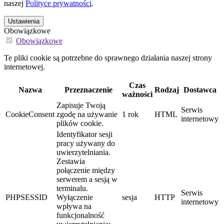
naszej
Polityce prywatności
.
Ustawienia
Obowiązkowe
Obowiązkowe
Te pliki cookie są potrzebne do sprawnego działania naszej strony
internetowej.
Czas
Nazwa
Przeznaczenie
Rodzaj
Dostawca
ważności
Zapisuje Twoją
Serwis
CookieConsent
zgodę na używanie
1 rok
HTML
internetowy
plików cookie.
Identyfikator sesji
pracy używany do
uwierzytelniania.
Zestawia
połączenie między
serwerem a sesją w
terminalu.
Serwis
PHPSESSID
Wyłączenie
sesja
HTTP
internetowy
wpływa na
funkcjonalność