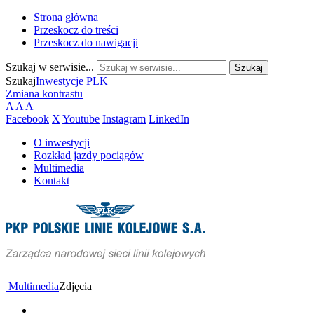
Strona główna
Przeskocz do treści
Przeskocz do nawigacji
Szukaj w serwisie...
Szukaj
Inwestycje PLK
Zmiana kontrastu
A
A
A
Facebook
X
Youtube
Instagram
LinkedIn
O inwestycji
Rozkład jazdy pociągów
Multimedia
Kontakt
Multimedia
Zdjęcia