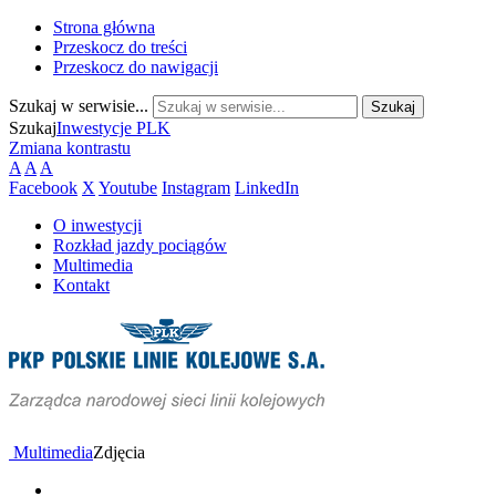
Strona główna
Przeskocz do treści
Przeskocz do nawigacji
Szukaj w serwisie...
Szukaj
Inwestycje PLK
Zmiana kontrastu
A
A
A
Facebook
X
Youtube
Instagram
LinkedIn
O inwestycji
Rozkład jazdy pociągów
Multimedia
Kontakt
Multimedia
Zdjęcia