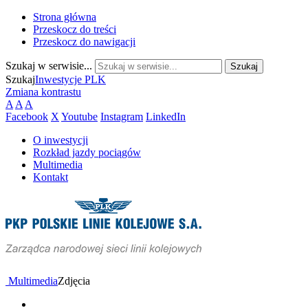
Strona główna
Przeskocz do treści
Przeskocz do nawigacji
Szukaj w serwisie...
Szukaj
Inwestycje PLK
Zmiana kontrastu
A
A
A
Facebook
X
Youtube
Instagram
LinkedIn
O inwestycji
Rozkład jazdy pociągów
Multimedia
Kontakt
Multimedia
Zdjęcia