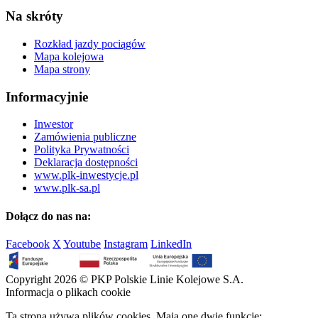
Na skróty
Rozkład jazdy pociągów
Mapa kolejowa
Mapa strony
Informacyjnie
Inwestor
Zamówienia publiczne
Polityka Prywatności
Deklaracja dostępności
www.plk-inwestycje.pl
www.plk-sa.pl
Dołącz do nas na:
Facebook
X
Youtube
Instagram
LinkedIn
Copyright 2026 © PKP Polskie Linie Kolejowe S.A.
Informacja o plikach cookie
Ta strona używa plików cookies. Mają one dwie funkcje: