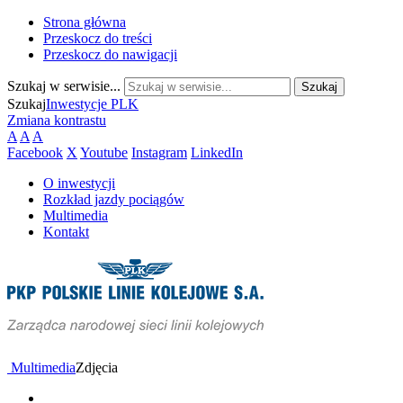
Strona główna
Przeskocz do treści
Przeskocz do nawigacji
Szukaj w serwisie...
Szukaj
Inwestycje PLK
Zmiana kontrastu
A
A
A
Facebook
X
Youtube
Instagram
LinkedIn
O inwestycji
Rozkład jazdy pociągów
Multimedia
Kontakt
Multimedia
Zdjęcia