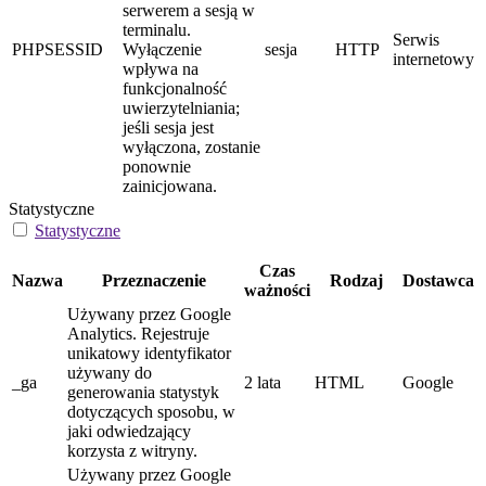
serwerem a sesją w
terminalu.
Serwis
PHPSESSID
Wyłączenie
sesja
HTTP
internetowy
wpływa na
funkcjonalność
uwierzytelniania;
jeśli sesja jest
wyłączona, zostanie
ponownie
zainicjowana.
Statystyczne
Statystyczne
Czas
Nazwa
Przeznaczenie
Rodzaj
Dostawca
ważności
Używany przez Google
Analytics. Rejestruje
unikatowy identyfikator
używany do
_ga
2 lata
HTML
Google
generowania statystyk
dotyczących sposobu, w
jaki odwiedzający
korzysta z witryny.
Używany przez Google