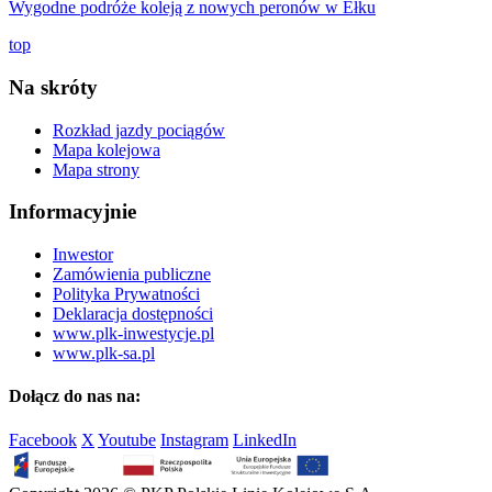
Wygodne podróże koleją z nowych peronów w Ełku
top
Na skróty
Rozkład jazdy pociągów
Mapa kolejowa
Mapa strony
Informacyjnie
Inwestor
Zamówienia publiczne
Polityka Prywatności
Deklaracja dostępności
www.plk-inwestycje.pl
www.plk-sa.pl
Dołącz do nas na:
Facebook
X
Youtube
Instagram
LinkedIn