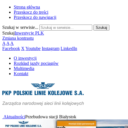
Strona główna
Przeskocz do treści
Przeskocz do nawigacji
Szukaj w serwisie...
Szukaj
Inwestycje PLK
Zmiana kontrastu
A
A
A
Facebook
X
Youtube
Instagram
LinkedIn
O inwestycji
Rozkład jazdy pociągów
Multimedia
Kontakt
Aktualności
Przebudowa stacji Białystok