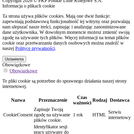
Copyright 2026 © PKP Polskie Linie Kolejowe S.A.
Informacja o plikach cookie
Ta strona używa plików cookies. Mają one dwie funkcje:
zapewniają podstawową funkcjonalność tej witryny oraz pozwalają
nam ulepszać nasze treści, zapisując i analizując zanonimizowane
dane użytkownika. W dowolnym momencie możesz zmienić swoją
zgodę na używanie tych plików. Więcej informacji na temat plików
cookie oraz przetwarzaniu danych osobowych można znaleźć w
naszej
Polityce prywatności
.
Ustawienia
Obowiązkowe
Obowiązkowe
Te pliki cookie są potrzebne do sprawnego działania naszej strony
internetowej.
Czas
Nazwa
Przeznaczenie
Rodzaj
Dostawca
ważności
Zapisuje Twoją
Serwis
CookieConsent
zgodę na używanie
1 rok
HTML
internetowy
plików cookie.
Identyfikator sesji
pracy używany do