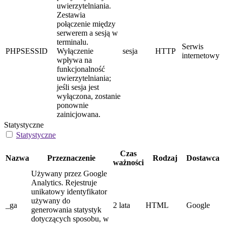
uwierzytelniania.
Zestawia
połączenie między
serwerem a sesją w
terminalu.
Serwis
PHPSESSID
Wyłączenie
sesja
HTTP
internetowy
wpływa na
funkcjonalność
uwierzytelniania;
jeśli sesja jest
wyłączona, zostanie
ponownie
zainicjowana.
Statystyczne
Statystyczne
Czas
Nazwa
Przeznaczenie
Rodzaj
Dostawca
ważności
Używany przez Google
Analytics. Rejestruje
unikatowy identyfikator
używany do
_ga
2 lata
HTML
Google
generowania statystyk
dotyczących sposobu, w