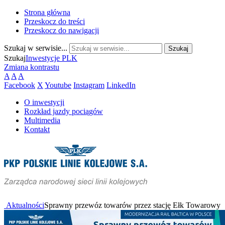
Strona główna
Przeskocz do treści
Przeskocz do nawigacji
Szukaj w serwisie...
Szukaj
Inwestycje PLK
Zmiana kontrastu
A
A
A
Facebook
X
Youtube
Instagram
LinkedIn
O inwestycji
Rozkład jazdy pociągów
Multimedia
Kontakt
Aktualności
Sprawny przewóz towarów przez stację Ełk Towarowy