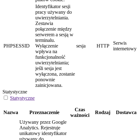
Identyfikator sesji
pracy używany do
uwierzytelniania.
Zestawia
połączenie między
serwerem a sesją w
terminalu.
Serwis
PHPSESSID
Wyłączenie
sesja
HTTP
internetowy
wpływa na
funkcjonalność
uwierzytelniania;
jeśli sesja jest
wyłączona, zostanie
ponownie
zainicjowana.
Statystyczne
Statystyczne
Czas
Nazwa
Przeznaczenie
Rodzaj
Dostawca
ważności
Używany przez Google
Analytics. Rejestruje
unikatowy identyfikator
używany do