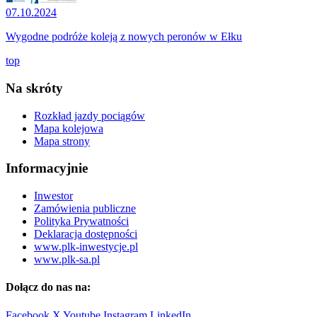
07.10.2024
Wygodne podróże koleją z nowych peronów w Ełku
top
Na skróty
Rozkład jazdy pociągów
Mapa kolejowa
Mapa strony
Informacyjnie
Inwestor
Zamówienia publiczne
Polityka Prywatności
Deklaracja dostępności
www.plk-inwestycje.pl
www.plk-sa.pl
Dołącz do nas na:
Facebook
X
Youtube
Instagram
LinkedIn