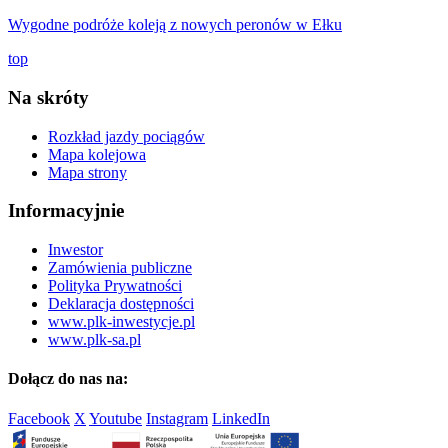
Wygodne podróże koleją z nowych peronów w Ełku
top
Na skróty
Rozkład jazdy pociągów
Mapa kolejowa
Mapa strony
Informacyjnie
Inwestor
Zamówienia publiczne
Polityka Prywatności
Deklaracja dostępności
www.plk-inwestycje.pl
www.plk-sa.pl
Dołącz do nas na:
Facebook
X
Youtube
Instagram
LinkedIn