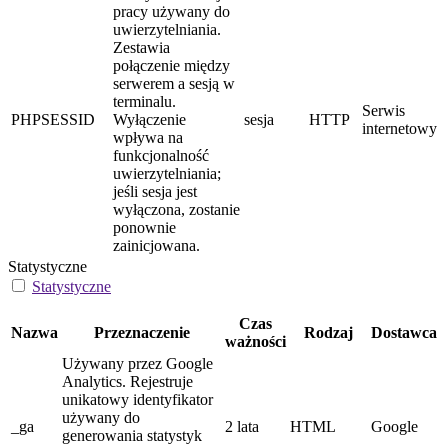
pracy używany do
uwierzytelniania.
Zestawia
połączenie między
serwerem a sesją w
terminalu.
Serwis
PHPSESSID
Wyłączenie
sesja
HTTP
internetowy
wpływa na
funkcjonalność
uwierzytelniania;
jeśli sesja jest
wyłączona, zostanie
ponownie
zainicjowana.
Statystyczne
Statystyczne
Czas
Nazwa
Przeznaczenie
Rodzaj
Dostawca
ważności
Używany przez Google
Analytics. Rejestruje
unikatowy identyfikator
używany do
_ga
2 lata
HTML
Google
generowania statystyk