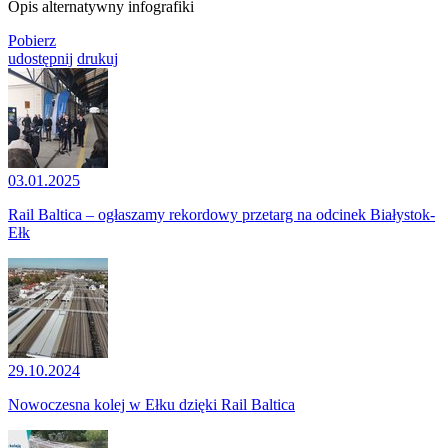
Opis alternatywny infografiki
Pobierz
udostępnij
drukuj
03.01.2025
Rail Baltica – ogłaszamy rekordowy przetarg na odcinek Białystok-
Ełk
29.10.2024
Nowoczesna kolej w Ełku dzięki Rail Baltica