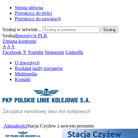
Strona główna
Przeskocz do treści
Przeskocz do nawigacji
Szukaj w serwisie...
Szukaj
Inwestycje PLK
Zmiana kontrastu
A
A
A
Facebook
X
Youtube
Instagram
LinkedIn
O inwestycji
Rozkład jazdy pociągów
Multimedia
Kontakt
Aktualności
Stacja Czyżew z nowym peronem