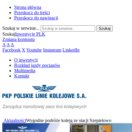
Strona główna
Przeskocz do treści
Przeskocz do nawigacji
Szukaj w serwisie...
Szukaj
Inwestycje PLK
Zmiana kontrastu
A
A
A
Facebook
X
Youtube
Instagram
LinkedIn
O inwestycji
Rozkład jazdy pociągów
Multimedia
Kontakt
Aktualności
Wygodne podróże koleją ze stacji Szepietowo