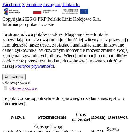
Facebook
X
Youtube
Instagram
LinkedIn
Copyright 2026 © PKP Polskie Linie Kolejowe S.A.
Informacja o plikach cookie
Ta strona używa plików cookies. Mają one dwie funkcje:
zapewniają podstawową funkcjonalność tej witryny oraz pozwalają
nam ulepszać nasze treści, zapisując i analizując zanonimizowane
dane użytkownika. W dowolnym momencie możesz zmienić swoją
zgodę na używanie tych plików. Więcej informacji na temat plików
cookie oraz przetwarzaniu danych osobowych można znaleźć w
naszej
Polityce prywatności
.
Ustawienia
Obowiązkowe
Obowiązkowe
Te pliki cookie są potrzebne do sprawnego działania naszej strony
internetowej.
Czas
Nazwa
Przeznaczenie
Rodzaj
Dostawca
ważności
Zapisuje Twoją
Serwis
CookieConsent
zgodę na używanie
1 rok
HTML