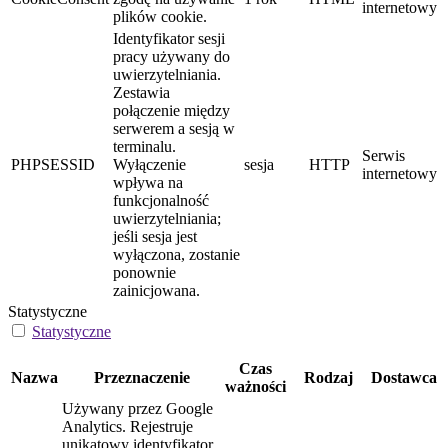
internetowy
plików cookie.
Identyfikator sesji
pracy używany do
uwierzytelniania.
Zestawia
połączenie między
serwerem a sesją w
terminalu.
Serwis
PHPSESSID
Wyłączenie
sesja
HTTP
internetowy
wpływa na
funkcjonalność
uwierzytelniania;
jeśli sesja jest
wyłączona, zostanie
ponownie
zainicjowana.
Statystyczne
Statystyczne
Czas
Nazwa
Przeznaczenie
Rodzaj
Dostawca
ważności
Używany przez Google
Analytics. Rejestruje
unikatowy identyfikator