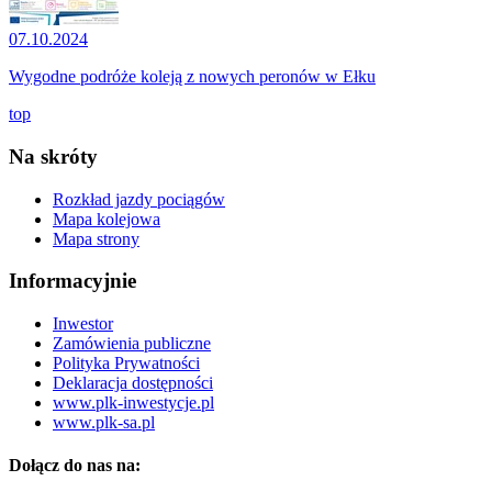
07.10.2024
Wygodne podróże koleją z nowych peronów w Ełku
top
Na skróty
Rozkład jazdy pociągów
Mapa kolejowa
Mapa strony
Informacyjnie
Inwestor
Zamówienia publiczne
Polityka Prywatności
Deklaracja dostępności
www.plk-inwestycje.pl
www.plk-sa.pl
Dołącz do nas na: