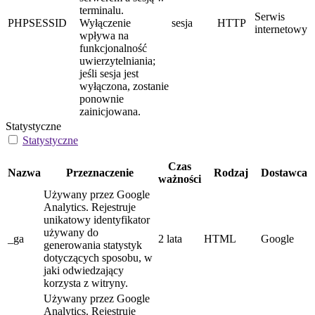
terminalu.
Serwis
PHPSESSID
Wyłączenie
sesja
HTTP
internetowy
wpływa na
funkcjonalność
uwierzytelniania;
jeśli sesja jest
wyłączona, zostanie
ponownie
zainicjowana.
Statystyczne
Statystyczne
Czas
Nazwa
Przeznaczenie
Rodzaj
Dostawca
ważności
Używany przez Google
Analytics. Rejestruje
unikatowy identyfikator
używany do
_ga
2 lata
HTML
Google
generowania statystyk
dotyczących sposobu, w
jaki odwiedzający
korzysta z witryny.
Używany przez Google
Analytics. Rejestruje