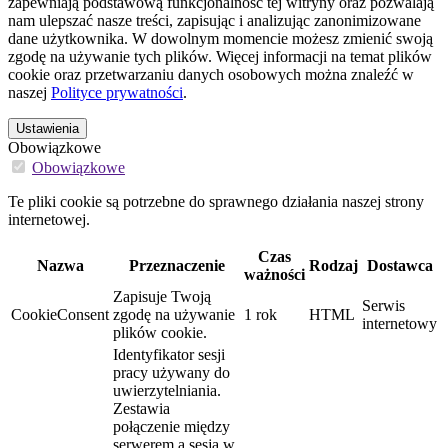
zapewniają podstawową funkcjonalność tej witryny oraz pozwalają
nam ulepszać nasze treści, zapisując i analizując zanonimizowane
dane użytkownika. W dowolnym momencie możesz zmienić swoją
zgodę na używanie tych plików. Więcej informacji na temat plików
cookie oraz przetwarzaniu danych osobowych można znaleźć w
naszej
Polityce prywatności
.
Ustawienia
Obowiązkowe
Obowiązkowe
Te pliki cookie są potrzebne do sprawnego działania naszej strony
internetowej.
Czas
Nazwa
Przeznaczenie
Rodzaj
Dostawca
ważności
Zapisuje Twoją
Serwis
CookieConsent
zgodę na używanie
1 rok
HTML
internetowy
plików cookie.
Identyfikator sesji
pracy używany do
uwierzytelniania.
Zestawia
połączenie między
serwerem a sesją w