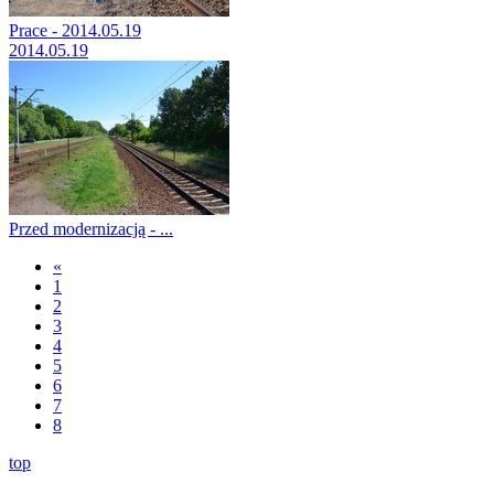
Prace - 2014.05.19
2014.05.19
Przed modernizacją - ...
«
1
2
3
4
5
6
7
8
top