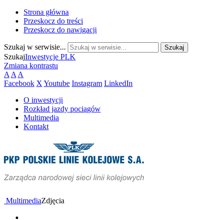
Strona główna
Przeskocz do treści
Przeskocz do nawigacji
Szukaj w serwisie...
Szukaj
Inwestycje PLK
Zmiana kontrastu
A
A
A
Facebook
X
Youtube
Instagram
LinkedIn
O inwestycji
Rozkład jazdy pociągów
Multimedia
Kontakt
Multimedia
Zdjęcia